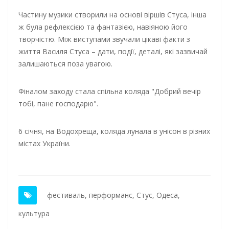
Частину музики створили на основі віршів Стуса, інша
ж була рефлексією та фантазією, навіяною його
творчістю. Між виступами звучали цікаві факти з
життя Василя Стуса – дати, події, деталі, які зазвичай
залишаються поза увагою.
Фіналом заходу стала спільна коляда "Добрий вечір
тобі, пане господарю".
6 січня, на Водохреща, коляда лунала в унісон в різних
містах України.
фестиваль
,
перформанс
,
Стус
,
Одеса
,
культура