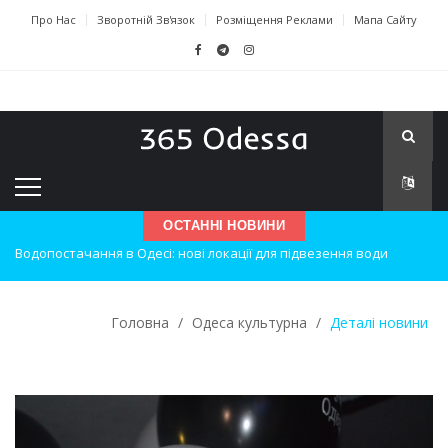
Про Нас
Зворотній Зв'язок
Розміщення Реклами
Мапа Сайту
ОСТАННІ НОВИНИ
Нічна атака на Одесу: наслідки вибухів
Одеські хокеїсти тріумфують на міжнародному турнірі
Головна
/
Одеса культурна
/
Деталі новини
Інновації в техніці: Воркшоп для юних винахідників
Успіхи одеситів на європейському чемпіонаті з карате
Новини з Зимової школи інсульту в Швейцарії