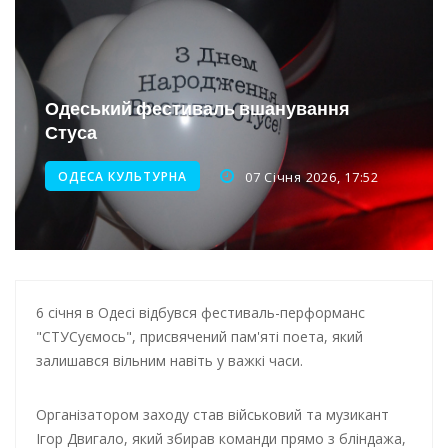
Інтеграція ветеранів в українське суспільство
Нічна атака на Одесу: наслідки обстрілу
Енергетична підтримка для Одеси
Одеський фестиваль вшанування
Стуса
Водопостачання в Одесі: нові локації для підвезення води
ОДЕСА КУЛЬТУРНА
07 Січня 2026, 17:52
6 січня в Одесі відбувся фестиваль-перформанс
"СТУСуємось", присвячений пам'яті поета, який
залишався вільним навіть у важкі часи.
Організатором заходу став військовий та музикант
Ігор Двигало, який збирав команди прямо з бліндажа,