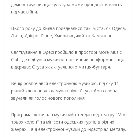
демонструючи, що культура може процвітати навіть
під час війни.
Цього року до Києва приєдналися такі міста, як Одеса,
Львів, Дніпро, Рівне, Хмельницький та Кам’янець.
Святкування в Одесі пройшло в просторі More Music
Club, де відбувся музично-поетичний перформанс, що
відкриває Стуса як актуального митця-бунтаря.
Вечір розпочався електронною музикою, під яку 11-
річний хлопець декламував вірш Стуса, його слова
звучали як голос нового покоління.
Програма включала музичний стендап від театру "Між
трьох колон" та мінісети одеських гуртів в різних
жанрах – від електронної музики до індастріал-металу.