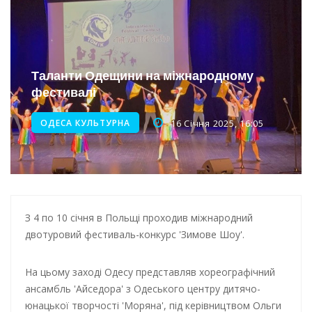
Інтеграція ветеранів в українське суспільство
Нічна атака на Одесу: наслідки обстрілу
Таланти Одещини на міжнародному
Енергетична підтримка для Одеси
фестивалі
ОДЕСА КУЛЬТУРНА
16 Січня 2025, 16:05
З 4 по 10 січня в Польщі проходив міжнародний
двотуровий фестиваль-конкурс 'Зимове Шоу'.
На цьому заході Одесу представляв хореографічний
ансамбль 'Айседора' з Одеського центру дитячо-
юнацької творчості 'Моряна', під керівництвом Ольги