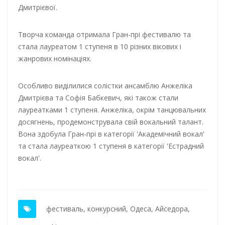
Дмитрієвої.
Творча команда отримала Гран-прі фестивалю та
стала лауреатом 1 ступеня в 10 різних вікових і
жанрових номінаціях.
Особливо виділилися солістки ансамблю Анжеліка
Дмитрієва та Софія Бабкевич, які також стали
лауреатками 1 ступеня. Анжеліка, окрім танцювальних
досягнень, продемонструвала свій вокальний талант.
Вона здобула Гран-прі в категорії 'Академічний вокал'
та стала лауреаткою 1 ступеня в категорії 'Естрадний
вокал'.
фестиваль
,
конкурсний
,
Одеса
,
Айседора
,