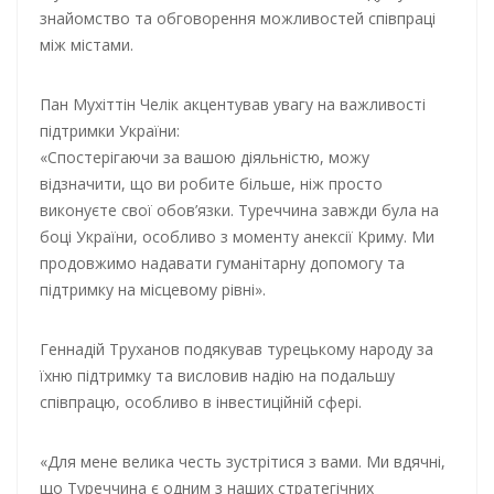
знайомство та обговорення можливостей співпраці
між містами.
Пан Мухіттін Челік акцентував увагу на важливості
підтримки України:
«Спостерігаючи за вашою діяльністю, можу
відзначити, що ви робите більше, ніж просто
виконуєте свої обов’язки. Туреччина завжди була на
боці України, особливо з моменту анексії Криму. Ми
продовжимо надавати гуманітарну допомогу та
підтримку на місцевому рівні».
Геннадій Труханов подякував турецькому народу за
їхню підтримку та висловив надію на подальшу
співпрацю, особливо в інвестиційній сфері.
«Для мене велика честь зустрітися з вами. Ми вдячні,
що Туреччина є одним з наших стратегічних