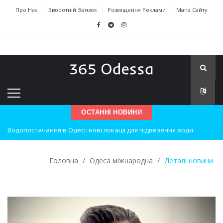
Про Нас
Зворотній Зв'язок
Розміщення Реклами
Мапа Сайту
ОСТАННІ НОВИНИ
Водопостачання в Одесі: нові локації для підвезення води
Нічна атака на Одесу: наслідки вибухів
Одеські хокеїсти тріумфують на міжнародному турнірі
Головна
/
Одеса міжнародна
/
Деталі новини
Інновації в техніці: Воркшоп для юних винахідників
Успіхи одеситів на європейському чемпіонаті з карате
Новини з Зимової школи інсульту в Швейцарії