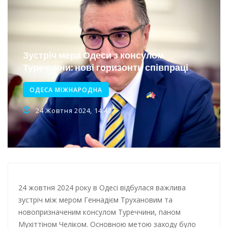
Інтеграція ветеранів в українське суспільство
Нічна атака на Одесу: наслідки обстрілу
Енергетична підтримка для Одеси
Зустріч мера Одеси з консулом
Туреччини: нові горизонти співпраці
ОДЕСА МІЖНАРОДНА
24 Жовтня 2024, 14:43
24 жовтня 2024 року в Одесі відбулася важлива
зустріч між мером Геннадієм Трухановим та
новопризначеним консулом Туреччини, паном
Мухіттіном Челіком. Основною метою заходу було