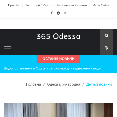
Про Нас
Зворотній Зв'язок
Розміщення Реклами
Мапа Сайту
ОСТАННІ НОВИНИ
Водопостачання в Одесі: нові локації для підвезення води
Нічна атака на Одесу: наслідки вибухів
Одеські хокеїсти тріумфують на міжнародному турнірі
Головна
/
Одеса міжнародна
/
Деталі новини
Інновації в техніці: Воркшоп для юних винахідників
Успіхи одеситів на європейському чемпіонаті з карате
Новини з Зимової школи інсульту в Швейцарії