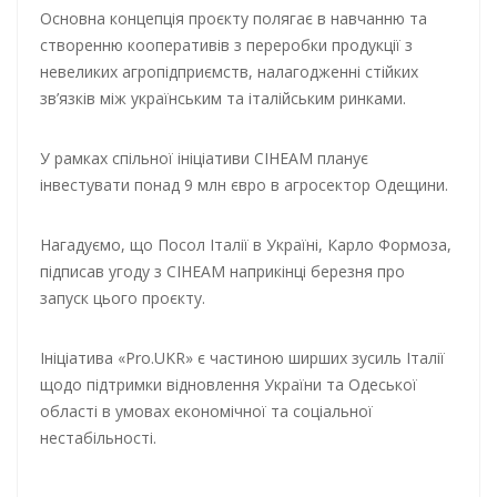
Основна концепція проєкту полягає в навчанню та
створенню кооперативів з переробки продукції з
невеликих агропідприємств, налагодженні стійких
зв’язків між українським та італійським ринками.
У рамках спільної ініціативи CIHEAM планує
інвестувати понад 9 млн євро в агросектор Одещини.
Нагадуємо, що Посол Італії в Україні, Карло Формоза,
підписав угоду з CIHEAM наприкінці березня про
запуск цього проєкту.
Ініціатива «Pro.UKR» є частиною ширших зусиль Італії
щодо підтримки відновлення України та Одеської
області в умовах економічної та соціальної
нестабільності.