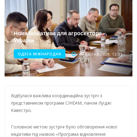
Інтеграція ветеранів в українське суспільство
Нічна атака на Одесу: наслідки обстрілу
Нова ініціатива для агросектора
Енергетична підтримка для Одеси
України
ОДЕСА МІЖНАРОДНА
07 Квітня 2025, 13:03
Відбулася важлива координаційна зустріч з
представником програми CIHEAM, паном Луїджі
Кавестро.
Головною метою зустрічі було обговорення нової
ініціативи під назвою «Програма відновлення