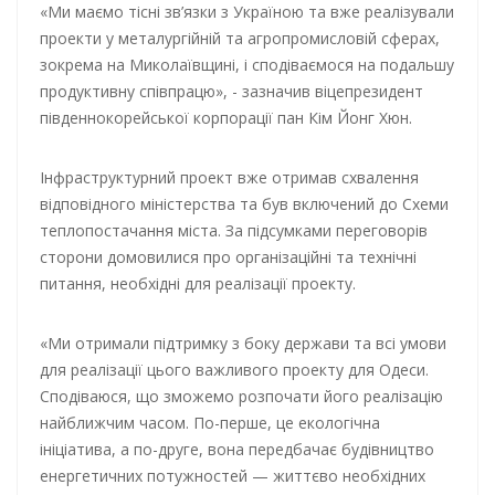
«Ми маємо тісні зв’язки з Україною та вже реалізували
проекти у металургійній та агропромисловій сферах,
зокрема на Миколаївщині, і сподіваємося на подальшу
продуктивну співпрацю», - зазначив віцепрезидент
південнокорейської корпорації пан Кім Йонг Хюн.
Інфраструктурний проект вже отримав схвалення
відповідного міністерства та був включений до Схеми
теплопостачання міста. За підсумками переговорів
сторони домовилися про організаційні та технічні
питання, необхідні для реалізації проекту.
«Ми отримали підтримку з боку держави та всі умови
для реалізації цього важливого проекту для Одеси.
Сподіваюся, що зможемо розпочати його реалізацію
найближчим часом. По-перше, це екологічна
ініціатива, а по-друге, вона передбачає будівництво
енергетичних потужностей — життєво необхідних