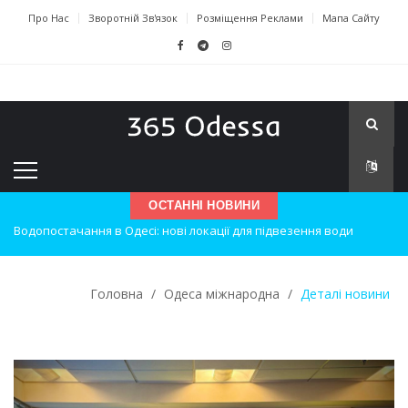
Про Нас
Зворотній Зв'язок
Розміщення Реклами
Мапа Сайту
ОСТАННІ НОВИНИ
Нічна атака на Одесу: наслідки вибухів
Одеські хокеїсти тріумфують на міжнародному турнірі
Головна
/
Одеса міжнародна
/
Деталі новини
Інновації в техніці: Воркшоп для юних винахідників
Успіхи одеситів на європейському чемпіонаті з карате
Новини з Зимової школи інсульту в Швейцарії