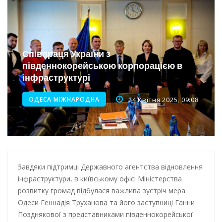
Інтеграція ветеранів в українське суспільство
Нічна атака на Одесу: наслідки обстрілу
Енергетична підтримка для Одеси
Співпраця України з
південнокорейською корпорацією в
Водопостачання в Одесі: нові локації для підвезення води
інфраструктурі
ОДЕСА МІЖНАРОДНА
24 Квітня 2025, 09:08
Завдяки підтримці Державного агентства відновлення
інфраструктури, в київському офісі Міністерства
розвитку громад відбулася важлива зустріч мера
Одеси Геннадія Труханова та його заступниці Ганни
Позднякової з представниками південнокорейської