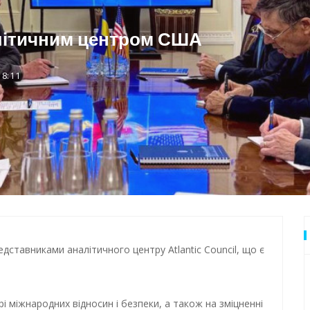
дки обстрілу
алітичним центром США
 Одеси
18:11
дставниками аналітичного центру Atlantic Council, що є
і міжнародних відносин і безпеки, а також на зміцненні