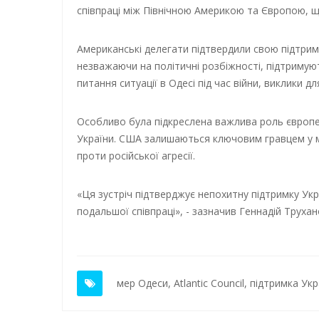
співпраці між Північною Америкою та Європою, що
Американські делегати підтвердили свою підтрим
незважаючи на політичні розбіжності, підтримуют
питання ситуації в Одесі під час війни, виклики дл
Особливо була підкреслена важлива роль європей
України. США залишаються ключовим гравцем у м
проти російської агресії.
«Ця зустріч підтверджує непохитну підтримку Укр
подальшої співпраці», - зазначив Геннадій Трухан
мер Одеси
,
Atlantic Council
,
підтримка Укр