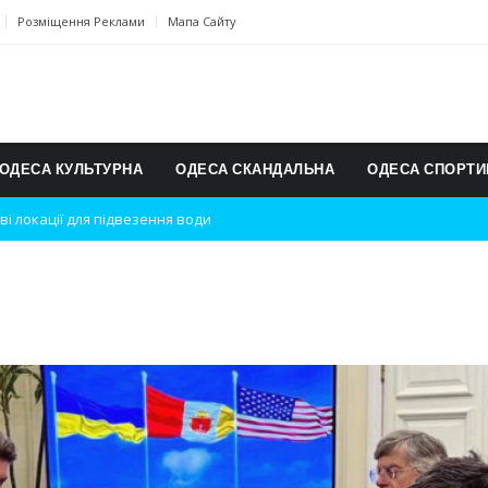
Розміщення Реклами
Мапа Сайту
ОДЕСА КУЛЬТУРНА
ОДЕСА СКАНДАЛЬНА
ОДЕСА СПОРТИ
ві локації для підвезення води
дки вибухів
ь на міжнародному турнірі
п для юних винахідників
ському чемпіонаті з карате
ульту в Швейцарії
їнське суспільство