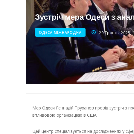
Нічна атака на Одесу: наслі
Зустріч мера Одеси з ан
Енергетична підтримка для
ОДЕСА МІЖНАРОДНА
29 Травня 2025, 
Мер Одеси Геннадій Труханов провів зустріч з пре
впливовою організацією в США.
Цей центр спеціалізується на дослідженнях у сфер