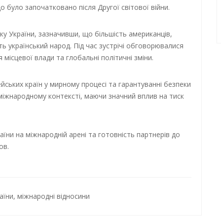
 було започатковано після Другої світової війни.
ку України, зазначивши, що більшість американців,
ь український народ. Під час зустрічі обговорювалися
я місцевої влади та глобальні політичні зміни.
ських країн у мирному процесі та гарантуванні безпеки
іжнародному контексті, маючи значний вплив на тиск
аїни на міжнародній арені та готовність партнерів до
ов.
аїни
,
міжнародні відносини