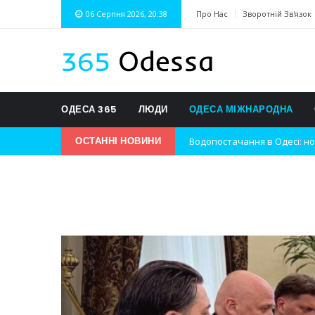
06 Серпня 2026, 20:38
Про Нас
Зворотній Зв'язок
ОДЕСА 365
ЛЮДИ
ОДЕСА МІЖНАРОДНА
Водопостачання в Одесі: но
ОСТАННІ НОВИНИ
Нічна атака на Одесу: наслі
Одеські хокеїсти тріумфуют
Інновації в техніці: Воркшо
Успіхи одеситів на європей
Новини з Зимової школи інс
Інтеграція ветеранів в укра