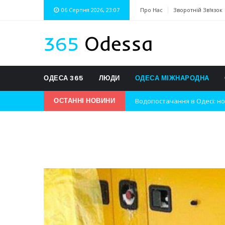
06 Серпня 2026, 23:07
Про Нас
Зворотній Зв'язок
ОДЕСА 365
ЛЮДИ
ОДЕСА МІЖНАРОДНА
Водопостачання в Одесі: но
ОСТАННІ НОВИНИ
Нічна атака на Одесу: наслі
Одеські хокеїсти тріумфуют
Інновації в техніці: Воркшо
Успіхи одеситів на європей
Новини з Зимової школи інс
Інтеграція ветеранів в укра