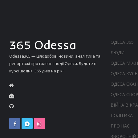
ОДЕСА 365
ЛЮДИ
Odessa365 — цілодобові новини, аналітика та
ОДЕСА МІЖ
репортажі про головні події Одеси. Будьте в
курсі щодня, 365 днів на рік!
ОДЕСА КУЛЬ
ОДЕСА СКА
ОДЕСА СПО
ВІЙНА В КРА
ПОЛІТИКА
ПРО НАС
ЗВОРОТНІЙ 