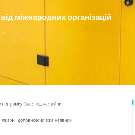
дки обстрілу
від міжнародних організацій
 Одеси
:36
підтримку Одесі під час війни.
й лікарні, доповнюючи вже наявний.