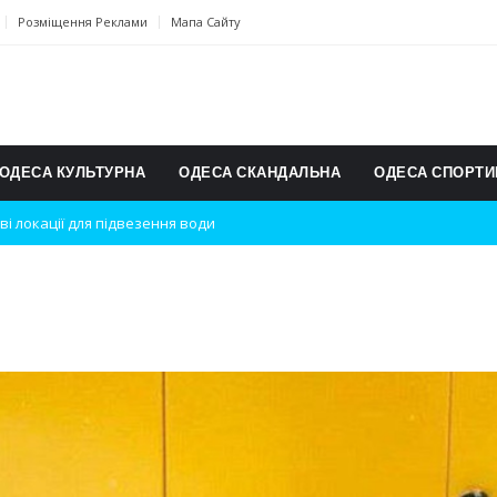
Розміщення Реклами
Мапа Сайту
ОДЕСА КУЛЬТУРНА
ОДЕСА СКАНДАЛЬНА
ОДЕСА СПОРТИ
ві локації для підвезення води
дки вибухів
ь на міжнародному турнірі
п для юних винахідників
ському чемпіонаті з карате
ульту в Швейцарії
їнське суспільство