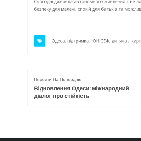
Сьогодні джерела автономного живлення є не ли
безпеку для малечі, спокій для батьків та можли
Одеса
,
підтримка
,
ЮНІСЕФ
,
дитяча лікар
Перейти На Попердню
Відновлення Одеси: міжнародний
діалог про стійкість