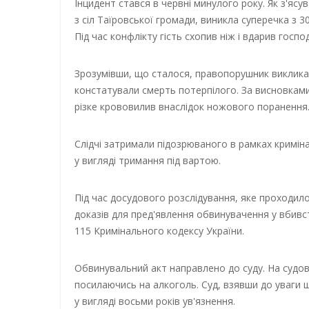
Інцидент стався в червні минулого року. Як з'ясу
з сіл Таїровської громади, виникла суперечка з 
Під час конфлікту гість схопив ніж і вдарив госпо
Зрозумівши, що сталося, правопорушник викликав
констатували смерть потерпілого. За висновкам
різке крововилив внаслідок ножового поранення
Слідчі затримали підозрюваного в рамках кримін
у вигляді тримання під вартою.
Під час досудового розслідування, яке проходило
доказів для пред'явлення обвинувачення у вбивс
115 Кримінального кодексу України.
Обвинувальний акт направлено до суду. На судов
посилаючись на алкоголь. Суд, взявши до уваги 
у вигляді восьми років ув'язнення.