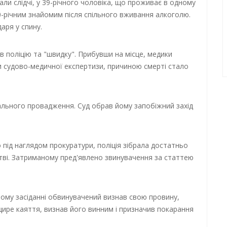
вали слідчі, у 39-річного чоловіка, що проживає в одному
30-річним знайомим після спільного вживання алкоголю.
даря у спину.
 поліцію та "швидку". Прибувши на місце, медики
и судово-медичної експертизи, причиною смерті стало
.
ального провадження. Суд обрав йому запобіжний захід
 під наглядом прокуратури, поліція зібрала достатньо
тві. Затриманому пред'явлено звинувачення за статтею
ому засіданні обвинувачений визнав свою провину,
щире каяття, визнав його винним і призначив покарання