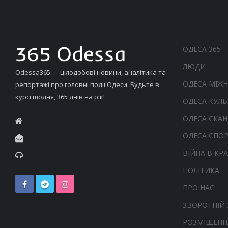
ОДЕСА 365
ЛЮДИ
Odessa365 — цілодобові новини, аналітика та
ОДЕСА МІЖ
репортажі про головні події Одеси. Будьте в
курсі щодня, 365 днів на рік!
ОДЕСА КУЛЬ
ОДЕСА СКА
ОДЕСА СПО
ВІЙНА В КРА
ПОЛІТИКА
ПРО НАС
ЗВОРОТНІЙ 
РОЗМІЩЕНН