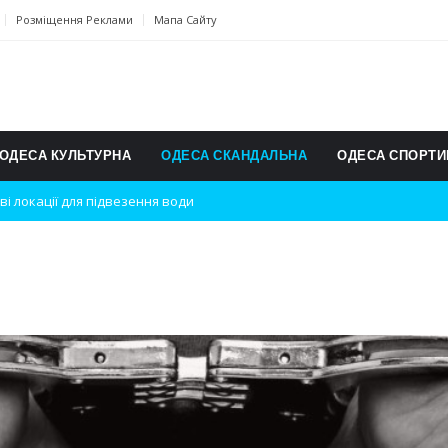
Розміщення Реклами
Мапа Сайту
ОДЕСА КУЛЬТУРНА
ОДЕСА СКАНДАЛЬНА
ОДЕСА СПОРТИ
ві локації для підвезення води
дки вибухів
ь на міжнародному турнірі
п для юних винахідників
ському чемпіонаті з карате
ульту в Швейцарії
їнське суспільство