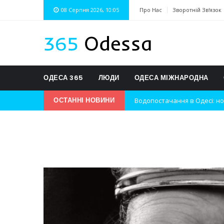
08 Серпня 2026, 10:05
Про Нас
Зворотній Зв'язок
ОДЕСА 365
ЛЮДИ
ОДЕСА МІЖНАРОДНА
Водопостачання в Одесі: но
ОСТАННІ НОВИНИ
Нічна атака на Одесу: наслі
Одеські хокеїсти тріумфуют
Інновації в техніці: Воркшо
Успіхи одеситів на європей
Новини з Зимової школи інс
Інтеграція ветеранів в укра