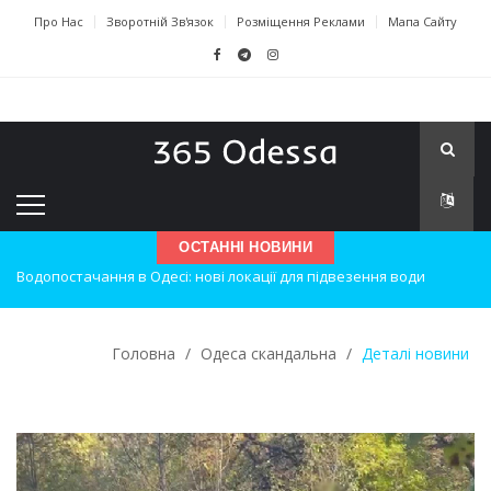
Про Нас
Зворотній Зв'язок
Розміщення Реклами
Мапа Сайту
Водопостачання в Одесі: нові локації для підвезення води
ОСТАННІ НОВИНИ
Нічна атака на Одесу: наслідки вибухів
Одеські хокеїсти тріумфують на міжнародному турнірі
Головна
/
Одеса скандальна
/
Деталі новини
Інновації в техніці: Воркшоп для юних винахідників
Успіхи одеситів на європейському чемпіонаті з карате
Новини з Зимової школи інсульту в Швейцарії