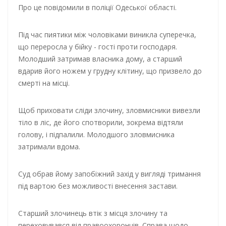
Про це повідомили в поліції Одеської області.
Під час пиятики між чоловіками виникла суперечка,
що переросла у бійку - гості проти господаря.
Молодший затримав власника дому, а старший
вдарив його ножем у грудну клітину, що призвело до
смерті на місці.
Щоб приховати сліди злочину, зловмисники вивезли
тіло в ліс, де його спотворили, зокрема відтяли
голову, і підпалили. Молодшого зловмисника
затримали вдома.
Суд обрав йому запобіжний захід у вигляді тримання
під вартою без можливості внесення застави.
Старший злочинець втік з місця злочину та
переховувався від правоохоронців. Справа щодо