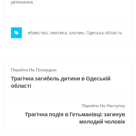
ув’язнення.
вбивство
,
пиятика
,
злочин
,
Одеська область
Перейти На Попердню
Трагічна загибель дитини в Одеській
області
Перейти На Наступну
Трагічна подія в Гетьманівці: загинув
молодий чоловік