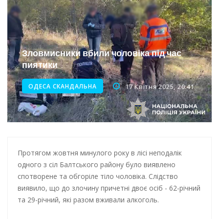
Інтеграція ветеранів в українське суспільство
Нічна атака на Одесу: наслідки обстрілу
Енергетична підтримка для Одеси
Зловмисники вбили чоловіка під час
пиятики
ОДЕСА СКАНДАЛЬНА
17 Квітня 2025, 20:41
Протягом жовтня минулого року в лісі неподалік
одного з сіл Балтського району було виявлено
спотворене та обгоріле тіло чоловіка. Слідство
виявило, що до злочину причетні двоє осіб - 62-річний
та 29-річний, які разом вживали алкоголь.