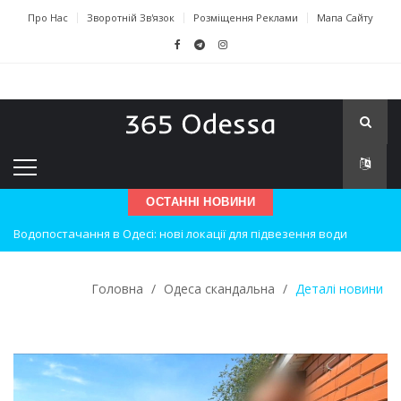
Про Нас
Зворотній Зв'язок
Розміщення Реклами
Мапа Сайту
ОСТАННІ НОВИНИ
Водопостачання в Одесі: нові локації для підвезення води
Нічна атака на Одесу: наслідки вибухів
Одеські хокеїсти тріумфують на міжнародному турнірі
Головна
/
Одеса скандальна
/
Деталі новини
Інновації в техніці: Воркшоп для юних винахідників
Успіхи одеситів на європейському чемпіонаті з карате
Новини з Зимової школи інсульту в Швейцарії