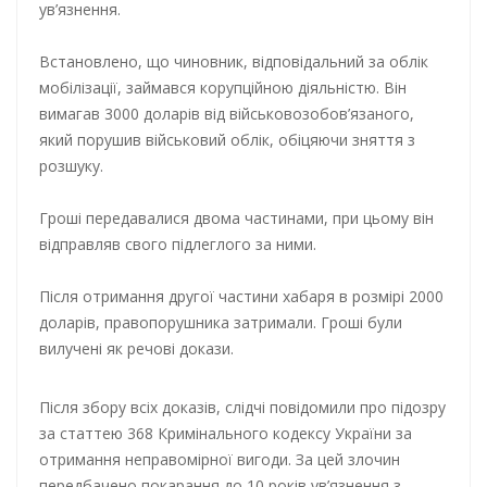
ув’язнення.
Встановлено, що чиновник, відповідальний за облік
мобілізації, займався корупційною діяльністю. Він
вимагав 3000 доларів від військовозобов’язаного,
який порушив військовий облік, обіцяючи зняття з
розшуку.
Гроші передавалися двома частинами, при цьому він
відправляв свого підлеглого за ними.
Після отримання другої частини хабаря в розмірі 2000
доларів, правопорушника затримали. Гроші були
вилучені як речові докази.
Після збору всіх доказів, слідчі повідомили про підозру
за статтею 368 Кримінального кодексу України за
отримання неправомірної вигоди. За цей злочин
передбачено покарання до 10 років ув’язнення з