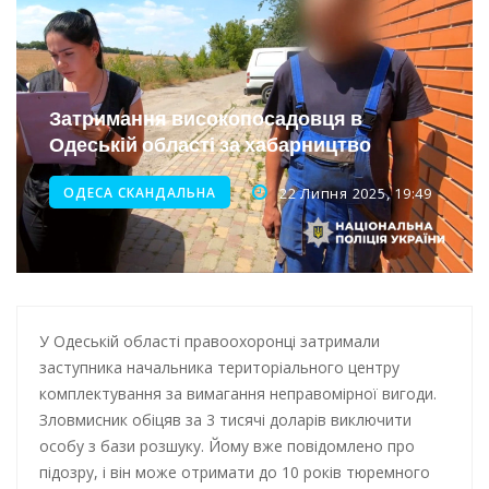
Інтеграція ветеранів в українське суспільство
Нічна атака на Одесу: наслідки обстрілу
Затримання високопосадовця в
Енергетична підтримка для Одеси
Одеській області за хабарництво
ОДЕСА СКАНДАЛЬНА
22 Липня 2025, 19:49
У Одеській області правоохоронці затримали
заступника начальника територіального центру
комплектування за вимагання неправомірної вигоди.
Зловмисник обіцяв за 3 тисячі доларів виключити
особу з бази розшуку. Йому вже повідомлено про
підозру, і він може отримати до 10 років тюремного