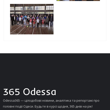
Odessa365 — цілодобові новини, аналітика та репортажі про
головні події Одеси. Будьте в курсі щодня, 365 днів на рік!