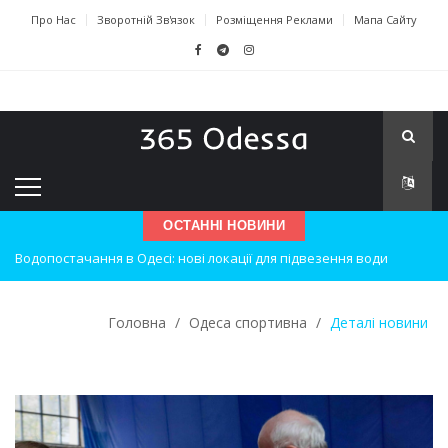
Про Нас
Зворотній Зв'язок
Розміщення Реклами
Мапа Сайту
ОСТАННІ НОВИНИ
Нічна атака на Одесу: наслідки вибухів
Одеські хокеїсти тріумфують на міжнародному турнірі
Головна
/
Одеса спортивна
/
Деталі новини
Інновації в техніці: Воркшоп для юних винахідників
Успіхи одеситів на європейському чемпіонаті з карате
Новини з Зимової школи інсульту в Швейцарії