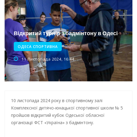
Інтеграція ветеранів в українське суспільство
Нічна атака на Одесу: наслідки обстрілу
Енергетична підтримка для Одеси
Відкритий турнір з бадмінтону в Одесі
Водопостачання в Одесі: нові локації для підвезення води
ОДЕСА СПОРТИВНА
11 Листопада 2024, 16:44
10 листопада 2024 року в спортивному залі
Комплексної дитячо-юнацької спортивної школи № 5
пройшов відкритий кубок Одеської обласної
організації ФСТ «Україна» з бадмінтону.