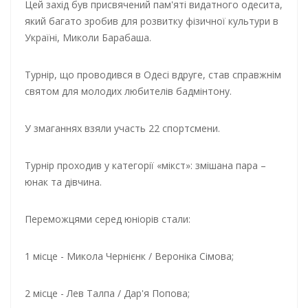
Цей захід був присвячений пам'яті видатного одесита,
який багато зробив для розвитку фізичної культури в
Україні, Миколи Барабаша.
Турнір, що проводився в Одесі вдруге, став справжнім
святом для молодих любителів бадмінтону.
У змаганнях взяли участь 22 спортсмени.
Турнір проходив у категорії «мікст»: змішана пара –
юнак та дівчина.
Переможцями серед юніорів стали:
1 місце - Микола Чернієнк / Вероніка Сімова;
2 місце - Лев Талпа / Дар'я Попова;