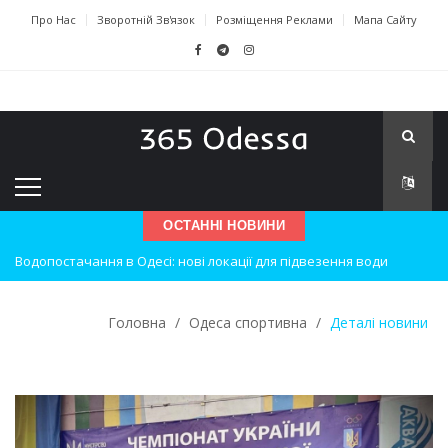
Про Нас
Зворотній Зв'язок
Розміщення Реклами
Мапа Сайту
ОСТАННІ НОВИНИ
Водопостачання в Одесі: нові локації для підвезення води
Нічна атака на Одесу: наслідки вибухів
Головна
/
Одеса спортивна
/
Деталі новини
Одеські хокеїсти тріумфують на міжнародному турнірі
Інновації в техніці: Воркшоп для юних винахідників
Успіхи одеситів на європейському чемпіонаті з карате