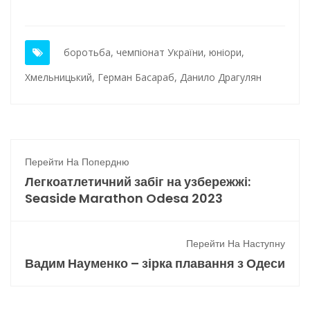
боротьба
,
чемпіонат України
,
юніори
,
Хмельницький
,
Герман Басараб
,
Данило Драгулян
Перейти На Попердню
Легкоатлетичний забіг на узбережжі:
Seaside Marathon Odesa 2023
Перейти На Наступну
Вадим Науменко – зірка плавання з Одеси