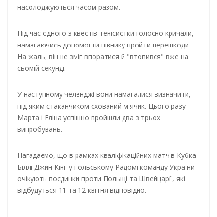
насолоджуються часом разом.
Під час одного з квестів тенісистки голосно кричали,
намагаючись допомогти півнику пройти перешкоди.
На жаль, він не зміг впоратися й "втопився" вже на
сьомій секунді.
У наступному челенджі вони намагалися визначити,
під яким стаканчиком схований м'ячик. Цього разу
Марта і Еліна успішно пройшли два з трьох
випробувань.
Нагадаємо, що в рамках кваліфікаційних матчів Кубка
Біллі Джин Кінг у польському Радомі команду України
очікують поєдинки проти Польщі та Швейцарії, які
відбудуться 11 та 12 квітня відповідно.