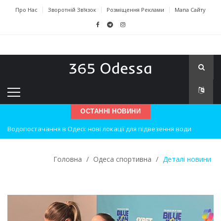
Про Нас
Зворотній Зв'язок
Розміщення Реклами
Мапа Сайту
ОСТАННІ НОВИНИ
Водопостачання в Одесі: нові локації для підвезення води
Нічна атака на Одесу: наслідки вибухів
Головна
/
Одеса спортивна
/
Деталі новини
Одеські хокеїсти тріумфують на міжнародному турнірі
Інновації в техніці: Воркшоп для юних винахідників
Успіхи одеситів на європейському чемпіонаті з карате
Новини з Зимової школи інсульту в Швейцарії