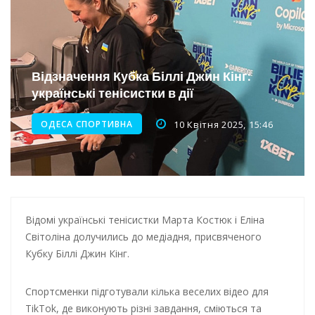
Інтеграція ветеранів в українське суспільство
Нічна атака на Одесу: наслідки обстрілу
Відзначення Кубка Біллі Джин Кінг:
Енергетична підтримка для Одеси
українські тенісистки в дії
ОДЕСА СПОРТИВНА
10 Квітня 2025, 15:46
Відомі українські тенісистки Марта Костюк і Еліна
Світоліна долучились до медіадня, присвяченого
Кубку Біллі Джин Кінг.
Спортсменки підготували кілька веселих відео для
TikTok, де виконують різні завдання, сміються та