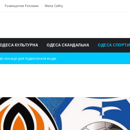
Розміщення Реклами
Мапа Сайту
ОДЕСА КУЛЬТУРНА
ОДЕСА СКАНДАЛЬНА
ОДЕСА СПОРТИ
ві локації для підвезення води
дки вибухів
ь на міжнародному турнірі
п для юних винахідників
ському чемпіонаті з карате
ульту в Швейцарії
їнське суспільство