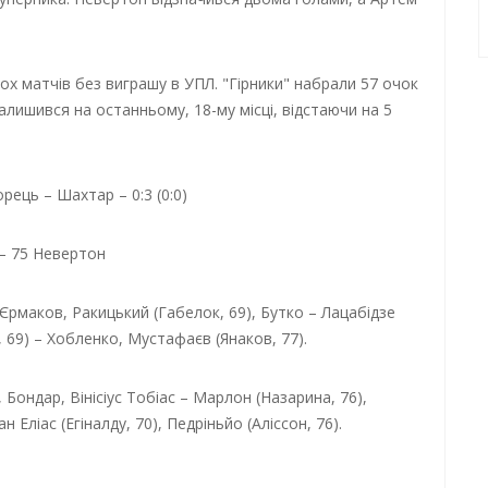
ох матчів без виграшу в УПЛ. "Гірники" набрали 57 очок
алишився на останньому, 18-му місці, відстаючи на 5
ець – Шахтар – 0:3 (0:0)
 – 75 Невертон
 Єрмаков, Ракицький (Габелок, 69), Бутко – Лацабідзе
 69) – Хобленко, Мустафаєв (Янаков, 77).
 Бондар, Вінісіус Тобіас – Марлон (Назарина, 76),
 Еліас (Егіналду, 70), Педріньйо (Аліссон, 76).