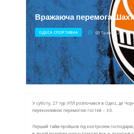
Нічна атака на Одесу: наслі
Енергетична підтримка для
Вражаюча перемога Шахта
ОДЕСА СПОРТИВНА
03 Травня 2025, 15
У суботу, 27 тур УПЛ розпочався в Одесі, де Чор
переконливою перемогою гостей – 3:0.
Перший тайм пройшов під контролем господарів,
в другій половині матчу Шахтар все ж дотиснув 