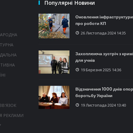
Популярні Новини
Оновлення інфраструктури в
про роботи КП
26 Листопада 2024 14:35
НАРОДНА
ТУРНА
Захоплююча зустріч з крим
НДАЛЬНА
для учнів
РТИВНА
19 Березня 2025 14:36
ЇНІ
Відзначення 1000 днів опор
боротьбу України
19 Листопада 2024 13:40
ЗВ'ЯЗОК
Я РЕКЛАМИ
У