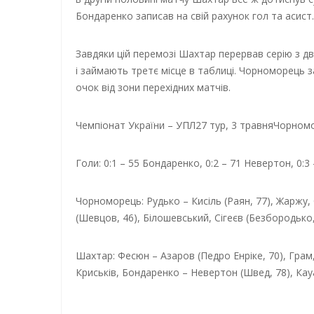
Бондаренко записав на свій рахунок гол та асист.
Завдяки цій перемозі Шахтар перервав серію з дв
і займають третє місце в таблиці. Чорноморець з
очок від зони перехідних матчів.
Чемпіонат України – УПЛ
27 тур, 3 травня
Чорномор
Голи: 0:1 – 55 Бондаренко, 0:2 – 71 Невертон, 0:3
Чорноморець: Рудько – Кисіль (Раян, 77), Жаржу,
(Шевцов, 46), Білошевський, Сігеєв (Безбородько,
Шахтар: Фесюн – Азаров (Педро Енріке, 70), Грам,
Криськів, Бондаренко – Невертон (Швед, 78), Кауан