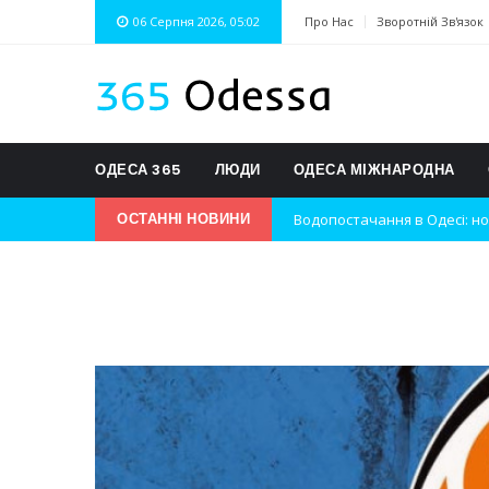
06 Серпня 2026, 05:02
Про Нас
Зворотній Зв'язок
ОДЕСА 365
ЛЮДИ
ОДЕСА МІЖНАРОДНА
Водопостачання в Одесі: но
ОСТАННІ НОВИНИ
Нічна атака на Одесу: наслі
Одеські хокеїсти тріумфуют
Інновації в техніці: Воркшо
Успіхи одеситів на європей
Новини з Зимової школи інс
Інтеграція ветеранів в укра