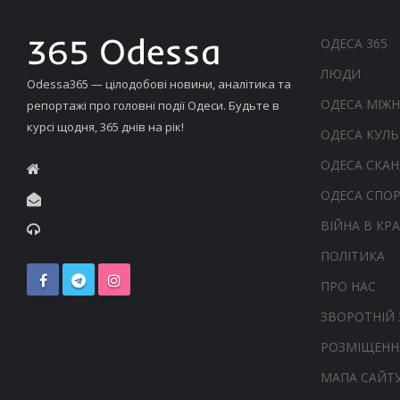
ОДЕСА 365
ЛЮДИ
Odessa365 — цілодобові новини, аналітика та
ОДЕСА МІЖ
репортажі про головні події Одеси. Будьте в
курсі щодня, 365 днів на рік!
ОДЕСА КУЛЬ
ОДЕСА СКА
ОДЕСА СПО
ВІЙНА В КРА
ПОЛІТИКА
ПРО НАС
ЗВОРОТНІЙ 
РОЗМІЩЕНН
МАПА САЙТ