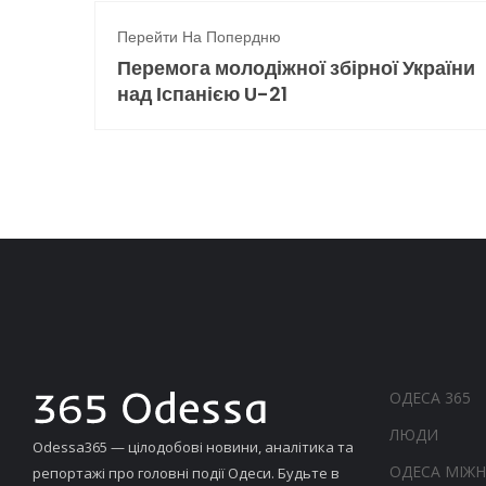
Перейти На Попердню
Перемога молодіжної збірної України
над Іспанією U-21
ОДЕСА 365
ЛЮДИ
Odessa365 — цілодобові новини, аналітика та
ОДЕСА МІЖ
репортажі про головні події Одеси. Будьте в