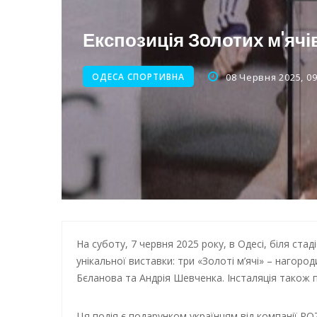
Нічна атака на Одесу: наслі
Експозиція Золотих м'ячі
Енергетична підтримка для
ОДЕСА СПОРТИВНА
08 Червня 2025, 09
На суботу, 7 червня 2025 року, в Одесі, біля ст
унікальної виставки: три «Золоті м’ячі» – нагоро
Бєланова та Андрія Шевченка. Інсталяція також 
Ця подія є подарунком українцям від компанії ROZ