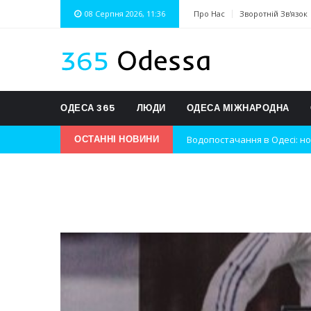
08 Серпня 2026, 11:36
Про Нас
Зворотній Зв'язок
ОДЕСА 365
ЛЮДИ
ОДЕСА МІЖНАРОДНА
Водопостачання в Одесі: но
ОСТАННІ НОВИНИ
Нічна атака на Одесу: наслі
Одеські хокеїсти тріумфуют
Інновації в техніці: Воркшо
Успіхи одеситів на європей
Новини з Зимової школи інс
Інтеграція ветеранів в укра