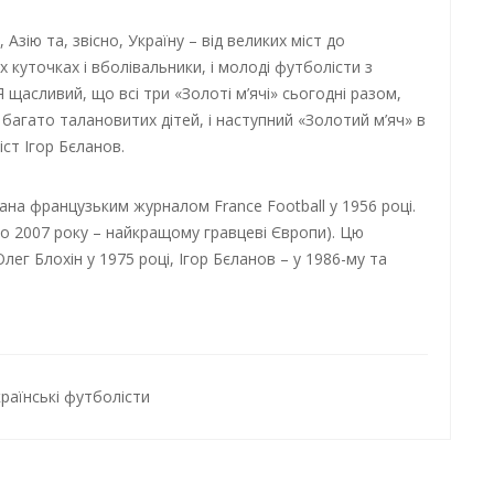
 Азію та, звісно, Україну – від великих міст до
іх куточках і вболівальники, і молоді футболісти з
щасливий, що всі три «Золоті м’ячі» сьогодні разом,
 багато талановитих дітей, і наступний «Золотий м’яч» в
іст Ігор Бєланов.
ана французьким журналом France Football у 1956 році.
до 2007 року – найкращому гравцеві Європи). Цю
лег Блохін у 1975 році, Ігор Бєланов – у 1986-му та
країнські футболісти