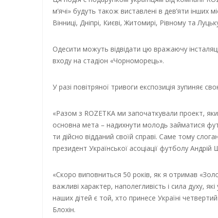
м’ячі» будуть також виставлені в дев’яти інших мі
Вінниці, Дніпрі, Києві, Житомирі, Рівному та Луцьк
Одесити можуть відвідати цю вражаючу інсталяцію 
входу на стадіон «Чорноморець».
У разі повітряної тривоги експозиція зупиняє сво
«Разом з ROZETKA ми започаткували проект, який 
основна мета – надихнути молодь займатися фу
ти дійсно відданий своїй справі. Саме тому слога
президент Української асоціації футболу Андрій 
«Скоро виповниться 50 років, як я отримав «Золот
важливі характер, наполегливість і сила духу, як
наших дітей є той, хто принесе Україні четвертий
Блохін.