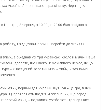
стах України: Львові, Івано-Франківську, Чернівцях,
у.
і завтра, 8 червня, з 10:00 до 20:00 біля західного
ю роботу, і відвідувачі повинні перейти до укриття.
вперше об’єднав усі три українські «Золоті м’ячі». Наша
тболом і довести, що нічого неможливого немає, якщо
н туру – «Наступний Золотий м’яч – твій», – зазначив
Шевченко.
ий м’яч», перший для України. Футбол – це гра, в якій
і українці проявляють щодня. Я впевнений, що серед
 «Золотий м’яч», – поділився футболіст і тренер Олег