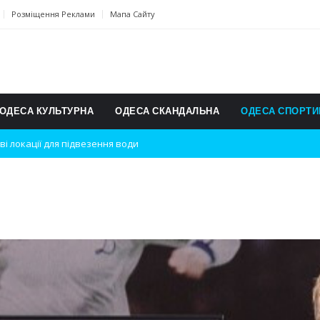
Розміщення Реклами
Мапа Сайту
ОДЕСА КУЛЬТУРНА
ОДЕСА СКАНДАЛЬНА
ОДЕСА СПОРТИ
ві локації для підвезення води
дки вибухів
ь на міжнародному турнірі
п для юних винахідників
ському чемпіонаті з карате
ульту в Швейцарії
їнське суспільство