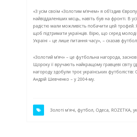
«З усім своїм «Золотим м’ячем» я об’їздив Європу,
найвіддаленіших місць, навіть був на фронті. В ус
радістю мали можливість побачити цей трофей. Я 
щоб підтримати українців. Вірю, що серед молоді
Україні – це лише питання часу», – сказав футбол
«Золотий м’яч» – це футбольна нагорода, заснов
Щороку її вручають найкращому гравцеві світу (
нагороду здобули троє українських футболістів: О
Андрій Шевченко – у 2004-му.
Золоті м'ячі
,
футбол
,
Одеса
,
ROZETKA
,
у