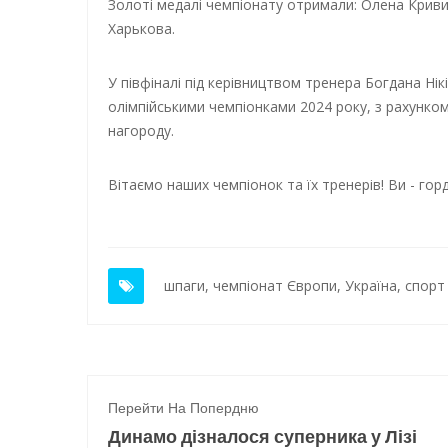
Золоті медалі чемпіонату отримали: Олена Крив
Харькова.
У півфіналі під керівництвом тренера Богдана Нікі
олімпійськими чемпіонками 2024 року, з рахунком
нагороду.
Вітаємо наших чемпіонок та їх тренерів! Ви - горд
шпаги
,
чемпіонат Європи
,
Україна
,
спорт
Перейти На Попердню
Динамо дізналося суперника у Лізі