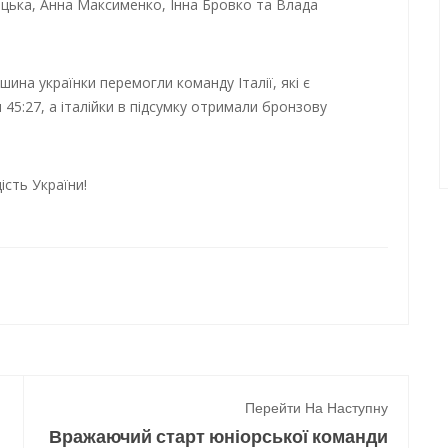
ицька, Анна Максименко, Інна Бровко та Влада
шина українки перемогли команду Італії, які є
 45:27, а італійки в підсумку отримали бронзову
ість України!
Перейти На Наступну
Вражаючий старт юніорської команди