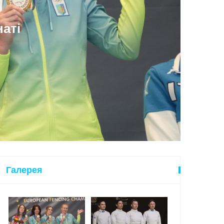
аті
Галерея