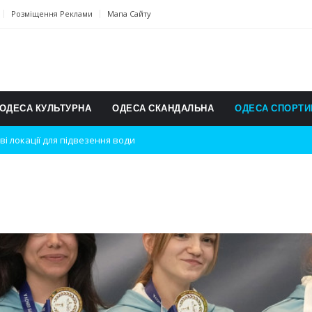
Розміщення Реклами
Мапа Сайту
ОДЕСА КУЛЬТУРНА
ОДЕСА СКАНДАЛЬНА
ОДЕСА СПОРТИ
ві локації для підвезення води
дки вибухів
ь на міжнародному турнірі
п для юних винахідників
ському чемпіонаті з карате
ульту в Швейцарії
їнське суспільство