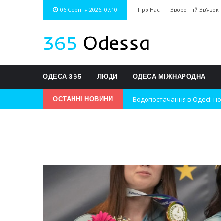
06 Серпня 2026, 07:10
Про Нас
Зворотній Зв'язок
ОДЕСА 365
ЛЮДИ
ОДЕСА МІЖНАРОДНА
Водопостачання в Одесі: но
ОСТАННІ НОВИНИ
Нічна атака на Одесу: наслі
Одеські хокеїсти тріумфуют
Інновації в техніці: Воркшо
Успіхи одеситів на європей
Новини з Зимової школи інс
Інтеграція ветеранів в укра