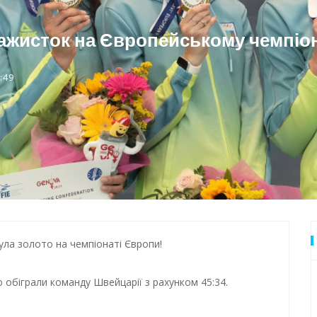
дки обстрілу
 Одеси
ажисток на Європейському чемпіон
:49
ла золото на чемпіонаті Європи!
ю обіграли команду Швейцарії з рахунком 45:34.