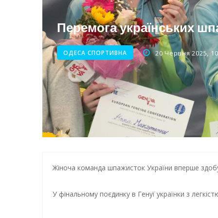
Нічна атака на Одесу: наслі
Енергетична підтримка для
Перемога українських шп
ОДЕСА СПОРТИВНА
20 Червня 2025, 10
Жіноча команда шпажисток України вперше здобу
У фінальному поєдинку в Генуї українки з легкіст