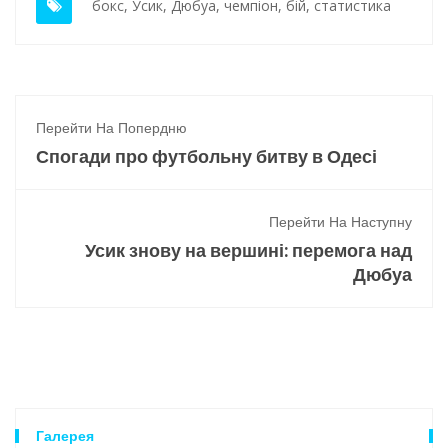
бокс
,
Усик
,
Дюбуа
,
чемпіон
,
бій
,
статистика
Перейти На Попердню
Спогади про футбольну битву в Одесі
Перейти На Наступну
Усик знову на вершині: перемога над
Дюбуа
Галерея