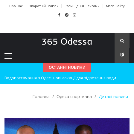
Про Нас
Зворотній Зв'язок
Розміщення Реклами
Мапа Сайту
ОСТАННІ НОВИНИ
Водопостачання в Одесі: нові локації для підвезення води
Нічна атака на Одесу: наслідки вибухів
Одеські хокеїсти тріумфують на міжнародному турнірі
Головна
/
Одеса спортивна
/
Деталі новини
Інновації в техніці: Воркшоп для юних винахідників
Успіхи одеситів на європейському чемпіонаті з карате
Новини з Зимової школи інсульту в Швейцарії