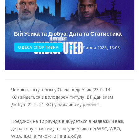
Інтеграція ветеранів в українське суспільство
Нічна атака на Одесу: наслідки обстрілу
Енергетична підтримка для Одеси
Бій Усика та Дюбуа: Дата та Статистика
ОДЕСА СПОРТИВНА
16 Липня 2025, 13:03
Чемпіон світу з боксу Олександр Усик (23-0, 14
КО) зійдеться з володарем титулу IBF Даніелем
Дюбуа (22-2, 21 КО) у важливому реванші.
Поєдинок на 12 раундів відбудеться в надважкій вазі,
де на кону стоятимуть титули Усика від WBC, WBO,
WBA, IBO, а також IBF від Дюбуа.