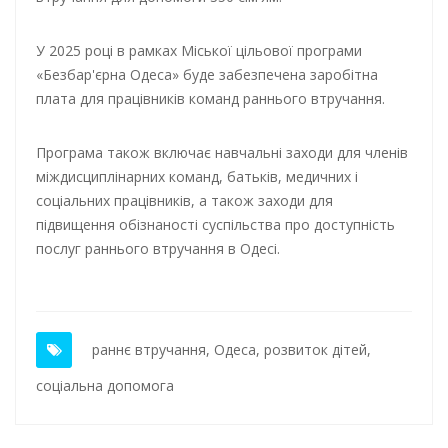
У 2025 році в рамках Міської цільової програми
«Безбар'єрна Одеса» буде забезпечена заробітна
плата для працівників команд раннього втручання.
Програма також включає навчальні заходи для членів
міждисциплінарних команд, батьків, медичних і
соціальних працівників, а також заходи для
підвищення обізнаності суспільства про доступність
послуг раннього втручання в Одесі.
раннє втручання
,
Одеса
,
розвиток дітей
,
соціальна допомога