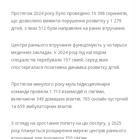
Протягом 2024 року було проведено 10 396 скринінгів,
що дозволило виявити порушення розвитку у 1 279
дітей, з яких 512 були направлені на раннє втручання.
Центри раннього втручання функціонують у чотирьох
медичних закладах. У 2024 році під наглядом
спеціалістів перебували 197 сімей, серед яких
спостерігалася позитивна динаміка розвитку дітей.
Протягом минулого року мультидисциплінарні
команди провели 1 713 взаємодій із сім'ями,
включаючи 349 домашніх візитів, 705 онлайн-зустрічей
та 659 амбулаторних візитів.
З огляду на зростання попиту на цю послугу, у 2025
році планується розширення мережі центрів раннього
втручання для допомоги 350 сім'ям.