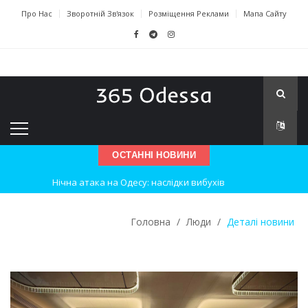
Про Нас
Зворотній Зв'язок
Розміщення Реклами
Мапа Сайту
ОСТАННІ НОВИНИ
Нічна атака на Одесу: наслідки вибухів
Одеські хокеїсти тріумфують на міжнародному турнірі
Головна
/
Люди
/
Деталі новини
Інновації в техніці: Воркшоп для юних винахідників
Успіхи одеситів на європейському чемпіонаті з карате
Новини з Зимової школи інсульту в Швейцарії