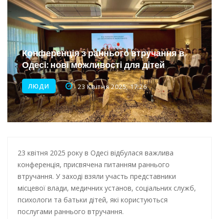
Інтеграція ветеранів в українське суспільство
Нічна атака на Одесу: наслідки обстрілу
Енергетична підтримка для Одеси
Конференція з раннього втручання в
Одесі: нові можливості для дітей
Водопостачання в Одесі: нові локації для підвезення води
ЛЮДИ
23 Квітня 2025, 17:26
23 квітня 2025 року в Одесі відбулася важлива
конференція, присвячена питанням раннього
втручання. У заході взяли участь представники
місцевої влади, медичних установ, соціальних служб,
психологи та батьки дітей, які користуються
послугами раннього втручання.