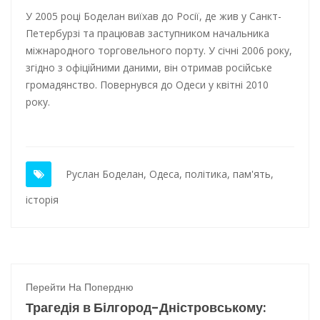
У 2005 році Боделан виїхав до Росії, де жив у Санкт-
Петербурзі та працював заступником начальника
міжнародного торговельного порту. У січні 2006 року,
згідно з офіційними даними, він отримав російське
громадянство. Повернувся до Одеси у квітні 2010
року.
Руслан Боделан
,
Одеса
,
політика
,
пам'ять
,
історія
Перейти На Попердню
Трагедія в Білгород-Дністровському: