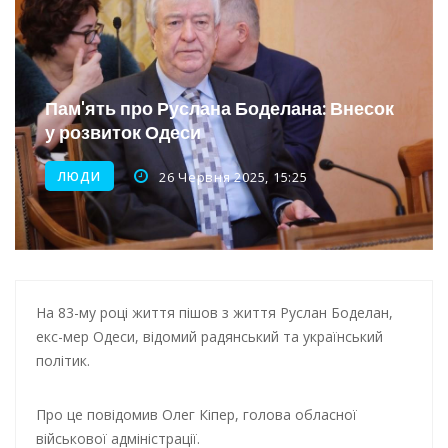
Інтеграція ветеранів в українське суспільство
Нічна атака на Одесу: наслідки обстрілу
Енергетична підтримка для Одеси
Пам'ять про Руслана Боделана: Внесок
у розвиток Одеси
ЛЮДИ
26 Червня 2025, 15:25
На 83-му році життя пішов з життя Руслан Боделан,
екс-мер Одеси, відомий радянський та український
політик.
Про це повідомив Олег Кіпер, голова обласної
військової адміністрації.