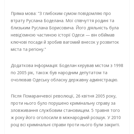
Пряма мова: "З глибоким сумом повідомляю про
втрату Руслана Боделана. Мої співчуття родині та
близьким Руслана Борисовича. Його діяльність була
невід'ємною частиною історії Одеси — він обіймав
ключові посади й зробив вагомий внесок у розвиток
міста та регіону."
Додаткова інформація: Боделан керував містом з 1998
по 2005 рік, також був народним депутатом та
очолював Одеську обласну державну адміністрацію.
Після Помаранчевої революції, 26 квітня 2005 року,
проти нього було порушено кримінальну справу за
зловживання службовим становищем. 5 травня того
ж року його оголосили в міжнародний розшук. У 2010
році всі кримінальні справи проти нього були закриті.