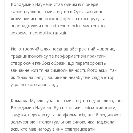
Володимир Наумець став одним із піонерів
концептуального мистецтва в Одесі, активно
долучаючись до нонконформістського руху та
впроваджуючи новітні технології в мистецтво,
зокрема, неонові інсталяції.
Його творчий шлях поєднав абстрактний живопис,
традиції іконопису та перформативні практики,
створюючи глибокі образи, що перетворюють
звичайне життя на символи вічності. Його акції, такі
як "Знак на снігу", залишили незабутній слід в історії
українського авангарду.
Команда Музею сучасного мистецтва підкреслила, що
Володимир Наумець був не тільки генієм живопису,
графіки, відео-арту та перформансів, але й людиною з
величезною інтелектуальною силою, яка надихала
всіх, хто мав нагоду з ним співпрацювати.