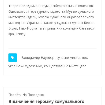
Твори Володимира Наумця зберігаються в колекціях
Одеського літературного музею та Музею сучасного
мистецтва Одеси, Музею сучасного образотворчого
мистецтва України, а також у художніх музеях Берна,
Відня, Нью-Йорка та в приватних колекціях багатьох
країн світу.
Володимир Наумець
,
сучасне мистецтво
,
українські художники
,
концептуальне мистецтво
Перейти На Попердню
Відзначення героїзму комунального