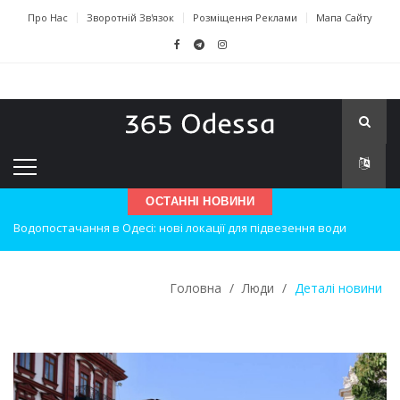
Про Нас
Зворотній Зв'язок
Розміщення Реклами
Мапа Сайту
ОСТАННІ НОВИНИ
Нічна атака на Одесу: наслідки вибухів
Одеські хокеїсти тріумфують на міжнародному турнірі
Головна
/
Люди
/
Деталі новини
Інновації в техніці: Воркшоп для юних винахідників
Успіхи одеситів на європейському чемпіонаті з карате
Новини з Зимової школи інсульту в Швейцарії