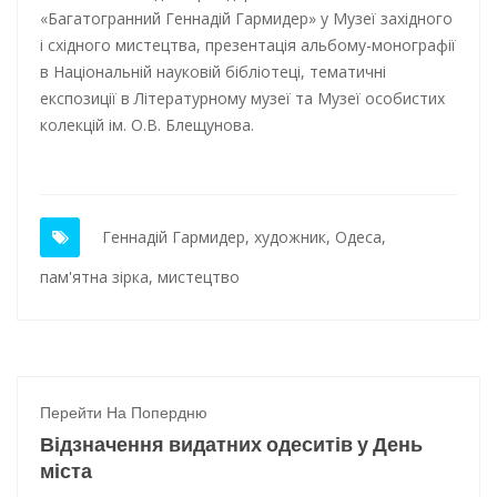
«Багатогранний Геннадій Гармидер» у Музеї західного
і східного мистецтва, презентація альбому-монографії
в Національній науковій бібліотеці, тематичні
експозиції в Літературному музеї та Музеї особистих
колекцій ім. О.В. Блещунова.
Геннадій Гармидер
,
художник
,
Одеса
,
пам'ятна зірка
,
мистецтво
Перейти На Попердню
Відзначення видатних одеситів у День
міста