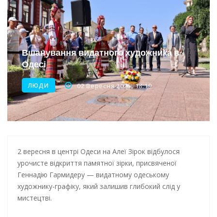
Інтеграція ветеранів в українське суспільство
Нічна атака на Одесу: наслідки обстрілу
Енергетична підтримка для Одеси
Вшанування видатного художника в
Одесі
Водопостачання в Одесі: нові локації для підвезення води
ЛЮДИ
02 Вересня 2025, 18:19
2 вересня в центрі Одеси на Алеї Зірок відбулося
урочисте відкриття памятної зірки, присвяченої
Геннадію Гармидеру — видатному одеському
художнику-графіку, який залишив глибокий слід у
мистецтві.