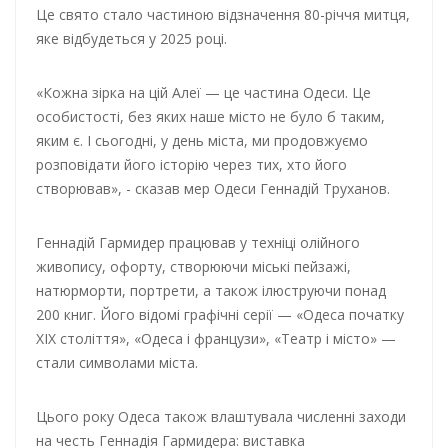
Це свято стало частиною відзначення 80-річчя митця,
яке відбудеться у 2025 році.
«Кожна зірка на цій Алеї — це частина Одеси. Це
особистості, без яких наше місто не було б таким,
яким є. І сьогодні, у день міста, ми продовжуємо
розповідати його історію через тих, хто його
створював», - сказав мер Одеси Геннадій Труханов.
Геннадій Гармидер працював у техніці олійного
живопису, офорту, створюючи міські пейзажі,
натюрморти, портрети, а також ілюструючи понад
200 книг. Його відомі графічні серії — «Одеса початку
ХІХ століття», «Одеса і французи», «Театр і місто» —
стали символами міста.
Цього року Одеса також влаштувала численні заходи
на честь Геннадія Гармидера: виставка