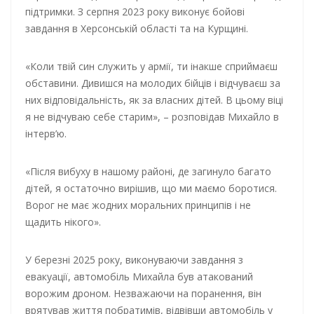
підтримки. З серпня 2023 року виконує бойові
завдання в Херсонській області та на Курщині.
«Коли твій син служить у армії, ти інакше сприймаєш
обставини. Дивишся на молодих бійців і відчуваєш за
них відповідальність, як за власних дітей. В цьому віці
я не відчуваю себе старим», – розповідав Михайло в
інтерв’ю.
«Після вибуху в нашому районі, де загинуло багато
дітей, я остаточно вирішив, що ми маємо боротися.
Ворог не має жодних моральних принципів і не
щадить нікого».
У березні 2025 року, виконуваючи завдання з
евакуації, автомобіль Михайла був атакований
ворожим дроном. Незважаючи на поранення, він
врятував життя побратимів, відвівши автомобіль у