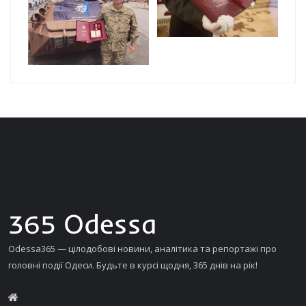
Odessa365 — цілодобові новини, аналітика та репортажі про
головні події Одеси. Будьте в курсі щодня, 365 днів на рік!