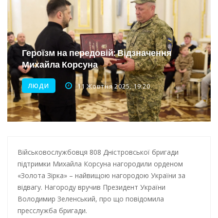
Інтеграція ветеранів в українське суспільство
Нічна атака на Одесу: наслідки обстрілу
Енергетична підтримка для Одеси
Героїзм на передовій: Відзначення
Михайла Корсуна
Водопостачання в Одесі: нові локації для підвезення води
ЛЮДИ
11 Жовтня 2025, 19:20
Військовослужбовця 808 Дністровської бригади
підтримки Михайла Корсуна нагородили орденом
«Золота Зірка» – найвищою нагородою України за
відвагу. Нагороду вручив Президент України
Володимир Зеленський, про що повідомила
пресслужба бригади.