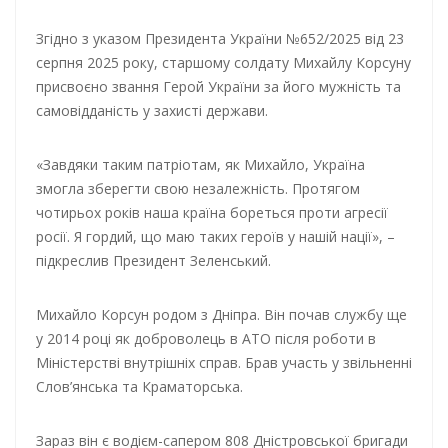
Згідно з указом Президента України №652/2025 від 23
серпня 2025 року, старшому солдату Михайлу Корсуну
присвоєно звання Герой України за його мужність та
самовідданість у захисті держави.
«Завдяки таким патріотам, як Михайло, Україна
змогла зберегти свою незалежність. Протягом
чотирьох років наша країна бореться проти агресії
росії. Я гордий, що маю таких героїв у нашій нації», –
підкреслив Президент Зеленський.
Михайло Корсун родом з Дніпра. Він почав службу ще
у 2014 році як доброволець в АТО після роботи в
Міністерстві внутрішніх справ. Брав участь у звільненні
Слов’янська та Краматорська.
Зараз він є водієм-сапером 808 Дністровської бригади