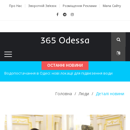
Про Нас
Зворотній Зв'язок
Розміщення Реклами
Мапа Сайту
ОСТАННІ НОВИНИ
Нічна атака на Одесу: наслідки вибухів
Одеські хокеїсти тріумфують на міжнародному турнірі
Головна
/
Люди
/
Деталі новини
Інновації в техніці: Воркшоп для юних винахідників
Успіхи одеситів на європейському чемпіонаті з карате
Новини з Зимової школи інсульту в Швейцарії