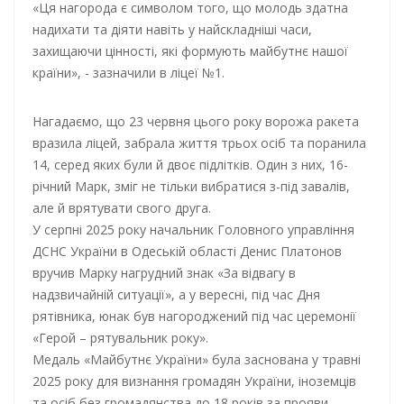
«Ця нагорода є символом того, що молодь здатна
надихати та діяти навіть у найскладніші часи,
захищаючи цінності, які формують майбутнє нашої
країни», - зазначили в ліцеї №1.
Нагадаємо, що 23 червня цього року ворожа ракета
вразила ліцей, забрала життя трьох осіб та поранила
14, серед яких були й двоє підлітків. Один з них, 16-
річний Марк, зміг не тільки вибратися з-під завалів,
але й врятувати свого друга.
У серпні 2025 року начальник Головного управління
ДСНС України в Одеській області Денис Платонов
вручив Марку нагрудний знак «За відвагу в
надзвичайній ситуації», а у вересні, під час Дня
рятівника, юнак був нагороджений під час церемонії
«Герой – рятувальник року».
Медаль «Майбутнє України» була заснована у травні
2025 року для визнання громадян України, іноземців
та осіб без громадянства до 18 років за прояви