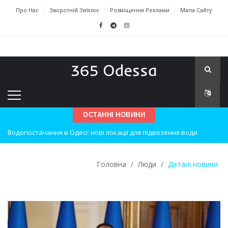
Про Нас
Зворотній Зв'язок
Розміщення Реклами
Мапа Сайту
ОСТАННІ НОВИНИ
Водопостачання в Одесі: нові локації для підвезення води
Нічна атака на Одесу: наслідки вибухів
Одеські хокеїсти тріумфують на міжнародному турнірі
Головна
/
Люди
/
Деталі новини
Інновації в техніці: Воркшоп для юних винахідників
Успіхи одеситів на європейському чемпіонаті з карате
Новини з Зимової школи інсульту в Швейцарії