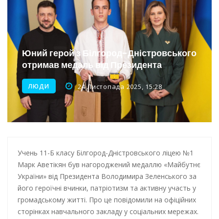
Інтеграція ветеранів в українське суспільство
Нічна атака на Одесу: наслідки обстрілу
Енергетична підтримка для Одеси
Юний герой з Білгород-Дністровського
отримав медаль від Президента
ЛЮДИ
24 Листопада 2025, 15:28
Учень 11-Б класу Білгород-Дністровського ліцею №1
Марк Аветікян був нагороджений медаллю «Майбутнє
України» від Президента Володимира Зеленського за
його героїчні вчинки, патріотизм та активну участь у
громадському житті. Про це повідомили на офіційних
сторінках навчального закладу у соціальних мережах.