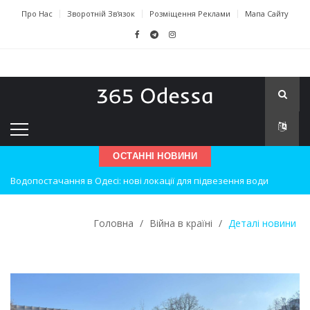
Про Нас
Зворотній Зв'язок
Розміщення Реклами
Мапа Сайту
ОСТАННІ НОВИНИ
Водопостачання в Одесі: нові локації для підвезення води
Нічна атака на Одесу: наслідки вибухів
Одеські хокеїсти тріумфують на міжнародному турнірі
Головна
/
Війна в країні
/
Деталі новини
Інновації в техніці: Воркшоп для юних винахідників
Успіхи одеситів на європейському чемпіонаті з карате
Новини з Зимової школи інсульту в Швейцарії