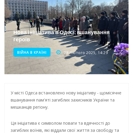
Інтеграція ветеранів в українське суспільство
Нічна атака на Одесу: наслідки обстрілу
Енергетична підтримка для Одеси
Нова ініціатива в Одесі: вшанування
героїв
ВІЙНА В КРАЇНІ
28 Лютого 2025, 14:29
У місті Одеса встановлено нову ініціативу - щомісячне
вшанування пам'яті загиблих захисників України та
мешканців регіону.
Ця ініціатива є символом поваги та вдячності до
загиблих воїнів, які віддали свої життя за свободу та