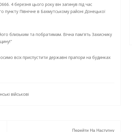
666. 4 березня цього року він загинув під час
о пункту Північне в Бахмутському районі Донецької
його близьким та побратимам. Вічна пам'ять Захиснику
щину!"
осимо всіх приспустити державні прапори на будинках
нські військові
Перейти На Наступну