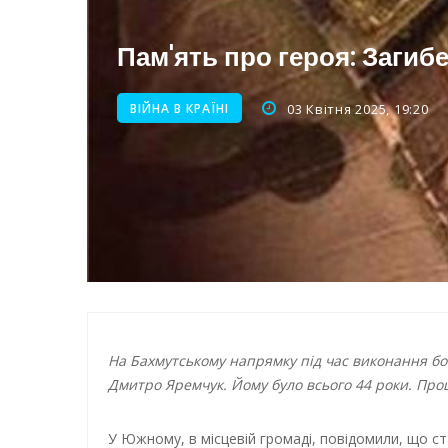
Нічна атака на Одесу: наслі
Пам'ять про героя: Заги
Енергетична підтримка для
ВІЙНА В КРАЇНІ
03 Квітня 2025, 19:20
На Бахмутському напрямку під час виконання бой
Дмитро Яремчук. Йому було всього 44 роки. Прощ
У Южному, в місцевій громаді, повідомили, що 