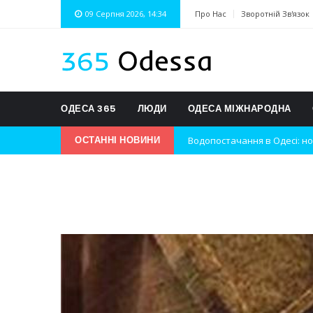
09 Серпня 2026, 14:34
Про Нас
Зворотній Зв'язок
ОДЕСА 365
ЛЮДИ
ОДЕСА МІЖНАРОДНА
Водопостачання в Одесі: но
ОСТАННІ НОВИНИ
Нічна атака на Одесу: наслі
Одеські хокеїсти тріумфуют
Інновації в техніці: Воркшо
Успіхи одеситів на європей
Новини з Зимової школи інс
Інтеграція ветеранів в укра