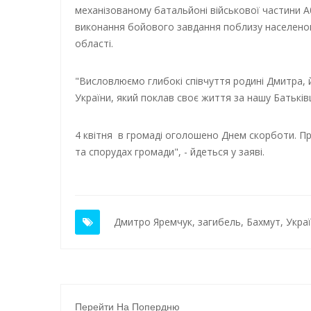
механізованому батальйоні військової частини А0
виконання бойового завдання поблизу населеног
області.
"Висловлюємо глибокі співчуття родині Дмитра, 
України, який поклав своє життя за нашу Батьків
4 квітня в громаді оголошено Днем скорботи. Пр
та спорудах громади", - йдеться у заяві.
Дмитро Яремчук
,
загибель
,
Бахмут
,
Украї
Перейти На Попердню