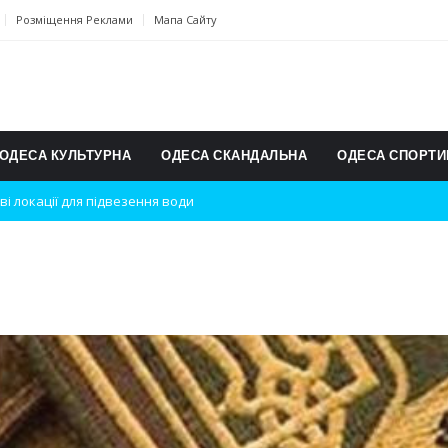
Розміщення Реклами
Мапа Сайту
ОДЕСА КУЛЬТУРНА
ОДЕСА СКАНДАЛЬНА
ОДЕСА СПОРТИ
ві локації для підвезення води
дки вибухів
ь на міжнародному турнірі
п для юних винахідників
ському чемпіонаті з карате
ульту в Швейцарії
їнське суспільство