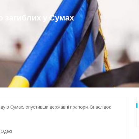
дки обстрілу
о загиблих у Сумах
 Одеси
ду в Сумах, опустивши державні прапори. Внаслідок
 Одесі