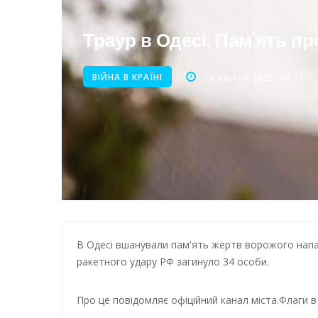
Нічна атака на Одесу: наслі
Траур в Одесі: Пам'ять пр
Енергетична підтримка для
ВІЙНА В КРАЇНІ
14 Квітня 2025, 09:31
В Одесі вшанували пам'ять жертв ворожого напа
ракетного удару РФ загинуло 34 особи.
Про це повідомляє офіційний канал міста.
Флаги в