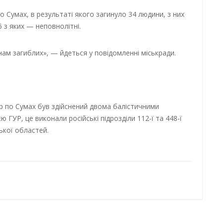
о Сумах, в результаті якого загинуло 34 людини, з них
 з яких — неповнолітні.
ам загиблих», — йдеться у повідомленні міськради.
р по Сумах був здійснений двома балістичними
 ГУР, це виконали російські підрозділи 112-ї та 448-ї
ької областей.