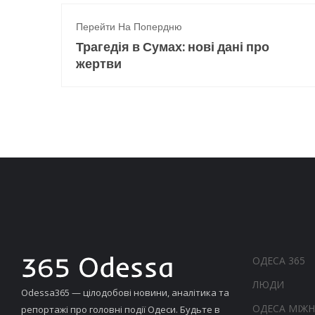
Перейти На Попердню
Трагедія в Сумах: нові дані про
жертви
ОДЕСА 365
ЛЮДИ
Odessa365 — цілодобові новини, аналітика та
ОДЕСА МІЖ
репортажі про головні події Одеси. Будьте в