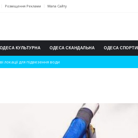
Розміщення Реклами
Мапа Сайту
ОДЕСА КУЛЬТУРНА
ОДЕСА СКАНДАЛЬНА
ОДЕСА СПОРТИ
ві локації для підвезення води
дки вибухів
ь на міжнародному турнірі
п для юних винахідників
ському чемпіонаті з карате
ульту в Швейцарії
їнське суспільство