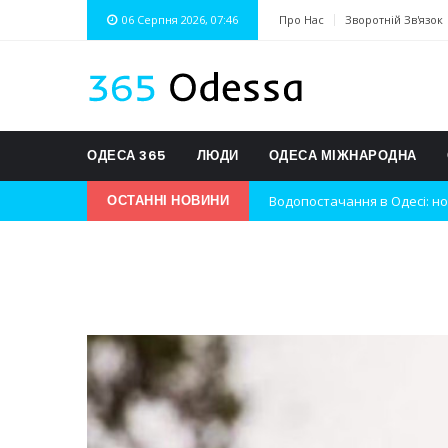
06 Серпня 2026, 07:46
Про Нас
Зворотній Зв'язок
ОДЕСА 365
ЛЮДИ
ОДЕСА МІЖНАРОДНА
Водопостачання в Одесі: но
ОСТАННІ НОВИНИ
Нічна атака на Одесу: наслі
Одеські хокеїсти тріумфуют
Інновації в техніці: Воркшо
Успіхи одеситів на європей
Новини з Зимової школи інс
Інтеграція ветеранів в укра