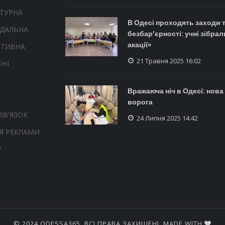
ТУРНА
В Одесі проходять заходи 
НДАЛЬНА
безбар’єрності: учні зібрал
акації»
РТИВНА
21 Травня 2025 16:02
ЇНІ
Вражаюча ніч в Одесі: нова
ворога
ЗВ'ЯЗОК
24 Липня 2025 14:42
Я РЕКЛАМИ
У
© 2024 ODESSA365. ВСІ ПРАВА ЗАХИЩЕНІ. MADE WITH