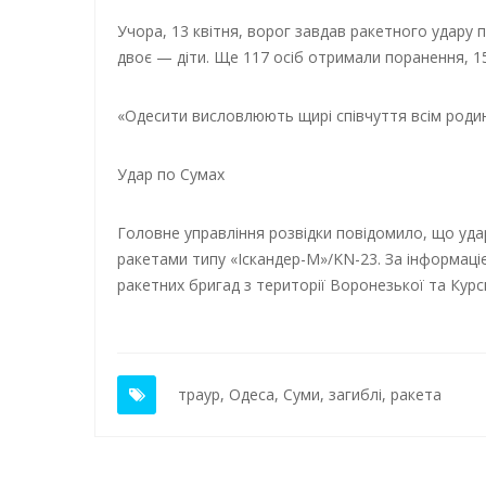
Учора, 13 квітня, ворог завдав ракетного удару п
двоє — діти. Ще 117 осіб отримали поранення, 15
«Одесити висловлюють щирі співчуття всім родин
Удар по Сумах
Головне управління розвідки повідомило, що уда
ракетами типу «Іскандер-М»/KN-23. За інформацією
ракетних бригад з території Воронезької та Курс
траур
,
Одеса
,
Суми
,
загиблі
,
ракета