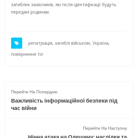
загиблих захисників, які після ідентифікації будуть
передані родинам.
репатріація
,
загиблі військові
,
Україна
,
повернення тіл
Перейти На Попердню
Важливість інформаційної безпеки під
час війни
Перейти На Наступну
Нічна атака на Одещину: наслідки та