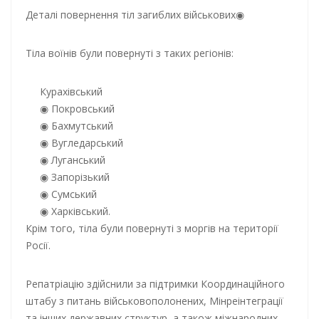
Деталі повернення тіл загиблих військових
Тіла воїнів були повернуті з таких регіонів:
Курахівський
Покровський
Бахмутський
Вугледарський
Луганський
Запорізький
Сумський
Харківський.
Крім того, тіла були повернуті з моргів на території
Росії.
Репатріацію здійснили за підтримки Координаційного
штабу з питань військовополонених, Мінреінтеграції
та інших державних структур, а також міжнародних