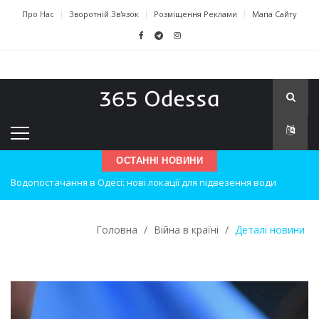
Про Нас
Зворотній Зв'язок
Розміщення Реклами
Мапа Сайту
Водопостачання в Одесі: нові локації для підвезення води
ОСТАННІ НОВИНИ
Нічна атака на Одесу: наслідки вибухів
Одеські хокеїсти тріумфують на міжнародному турнірі
Головна
/
Війна в країні
/
Деталі новини
Інновації в техніці: Воркшоп для юних винахідників
Успіхи одеситів на європейському чемпіонаті з карате
Новини з Зимової школи інсульту в Швейцарії