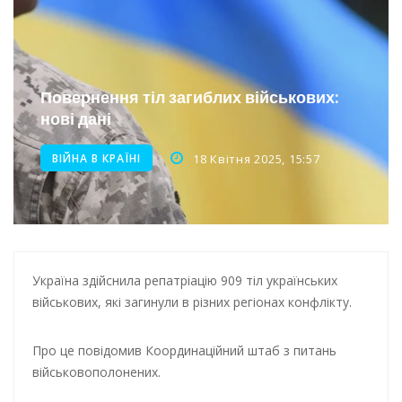
Інтеграція ветеранів в українське суспільство
Нічна атака на Одесу: наслідки обстрілу
Енергетична підтримка для Одеси
Повернення тіл загиблих військових:
нові дані
ВІЙНА В КРАЇНІ
18 Квітня 2025, 15:57
Україна здійснила репатріацію 909 тіл українських
військових, які загинули в різних регіонах конфлікту.
Про це повідомив Координаційний штаб з питань
військовополонених.