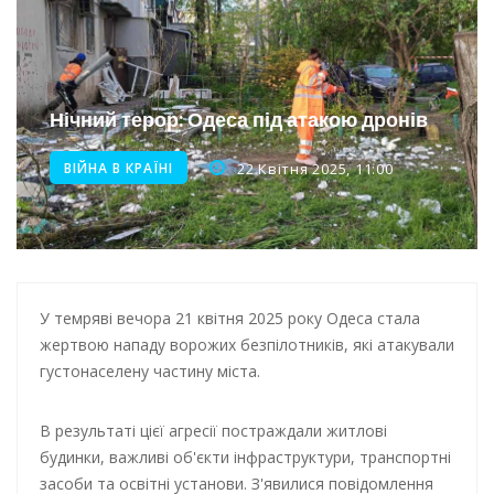
Інтеграція ветеранів в українське суспільство
Нічна атака на Одесу: наслідки обстрілу
Енергетична підтримка для Одеси
Нічний терор: Одеса під атакою дронів
Водопостачання в Одесі: нові локації для підвезення води
ВІЙНА В КРАЇНІ
22 Квітня 2025, 11:00
У темряві вечора 21 квітня 2025 року Одеса стала
жертвою нападу ворожих безпілотників, які атакували
густонаселену частину міста.
В результаті цієї агресії постраждали житлові
будинки, важливі об'єкти інфраструктури, транспортні
засоби та освітні установи. З'явилися повідомлення