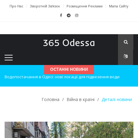
Про Нас
Зворотній Зв'язок
Розміщення Реклами
Мапа Сайту
ОСТАННІ НОВИНИ
Нічна атака на Одесу: наслідки вибухів
Одеські хокеїсти тріумфують на міжнародному турнірі
Головна
/
Війна в країні
/
Деталі новини
Інновації в техніці: Воркшоп для юних винахідників
Успіхи одеситів на європейському чемпіонаті з карате
Новини з Зимової школи інсульту в Швейцарії