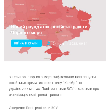
Новини з Зимової школи інсульту в Швейцарії
Інтеграція ветеранів в українське суспільство
Нічна атака на Одесу: наслідки обстрілу
Новий раунд атак: російські ракети з
Енергетична підтримка для Одеси
Чорного моря
ВІЙНА В КРАЇНІ
24 Квітня 2025, 09:31
З території Чорного моря зафіксовано нові запуски
російських крилатих ракет типу "Калібр" по
українських містах. Повітряні сили ЗСУ оголосили про
активізацію повітряної тривоги.
Джерело: Повітряні сили ЗСУ