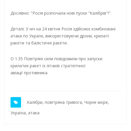
Дослівно: "Росія розпочала нові пуски "Калібрів"!".
Деталі: У ніч на 24 квітня Росія здійснює комбіновані
атаки по Україні, використовуючи дрони, крилаті
ракети та балістичні ракети.
О 1.35 Повітряні сили повідомили про запуски
крилатих ракет із літаків стратегічної
авіації противника.
Калібри
,
повітряна тривога
,
Чорне море
,
Україна
,
атака