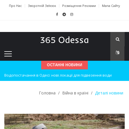
Про Нас
Зворотній Зв'язок
Розміщення Реклами
Мапа Сайту
ОСТАННІ НОВИНИ
Водопостачання в Одесі: нові локації для підвезення води
Нічна атака на Одесу: наслідки вибухів
Головна
/
Війна в країні
/
Деталі новини
Одеські хокеїсти тріумфують на міжнародному турнірі
Інновації в техніці: Воркшоп для юних винахідників
Успіхи одеситів на європейському чемпіонаті з карате