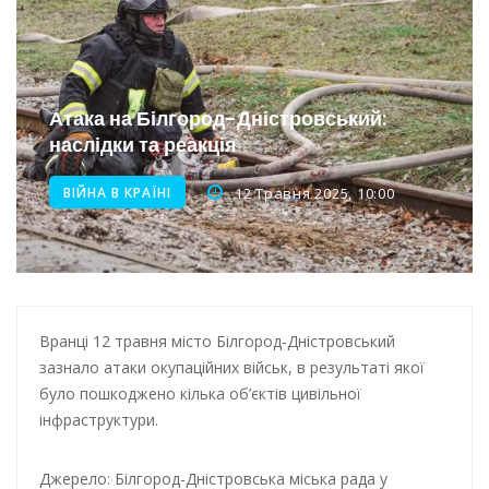
Новини з Зимової школи інсульту в Швейцарії
Інтеграція ветеранів в українське суспільство
Нічна атака на Одесу: наслідки обстрілу
Атака на Білгород-Дністровський:
Енергетична підтримка для Одеси
наслідки та реакція
ВІЙНА В КРАЇНІ
12 Травня 2025, 10:00
Вранці 12 травня місто Білгород-Дністровський
зазнало атаки окупаційних військ, в результаті якої
було пошкоджено кілька об’єктів цивільної
інфраструктури.
Джерело: Білгород-Дністровська міська рада у