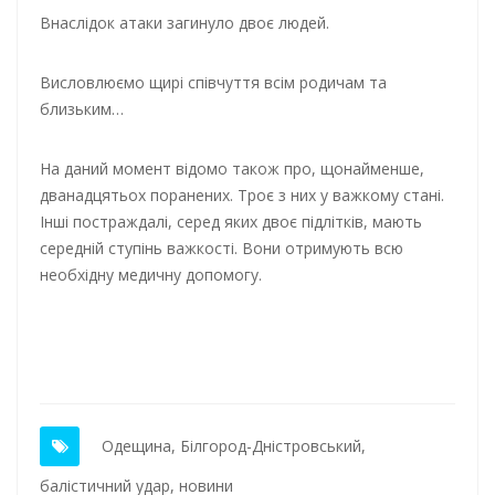
Внаслідок атаки загинуло двоє людей.
Висловлюємо щирі співчуття всім родичам та
близьким…
На даний момент відомо також про, щонайменше,
дванадцятьох поранених. Троє з них у важкому стані.
Інші постраждалі, серед яких двоє підлітків, мають
середній ступінь важкості. Вони отримують всю
необхідну медичну допомогу.
Одещина
,
Білгород-Дністровський
,
балістичний удар
,
новини