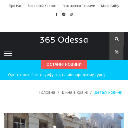
Про Нас
Зворотній Зв'язок
Розміщення Реклами
Мапа Сайту
ОСТАННІ НОВИНИ
Одеські хокеїсти тріумфують на міжнародному турнірі
Інновації в техніці: Воркшоп для юних винахідників
Головна
/
Війна в країні
/
Деталі новини
Успіхи одеситів на європейському чемпіонаті з карате
Новини з Зимової школи інсульту в Швейцарії
Інтеграція ветеранів в українське суспільство