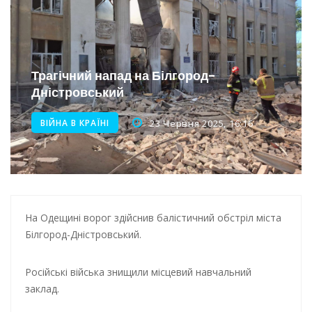
Нічна атака на Одесу: наслідки обстрілу
Енергетична підтримка для Одеси
Водопостачання в Одесі: нові локації для підвезення води
Трагічний напад на Білгород-
Дністровський
Нічна атака на Одесу: наслідки вибухів
ВІЙНА В КРАЇНІ
23 Червня 2025, 16:16
На Одещині ворог здійснив балістичний обстріл міста
Білгород-Дністровський.
Російські війська знищили місцевий навчальний
заклад.