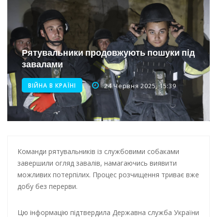
Інтеграція ветеранів в українське суспільство
Нічна атака на Одесу: наслідки обстрілу
Енергетична підтримка для Одеси
Рятувальники продовжують пошуки під
завалами
Водопостачання в Одесі: нові локації для підвезення води
ВІЙНА В КРАЇНІ
24 Червня 2025, 15:39
Команди рятувальників із службовими собаками
завершили огляд завалів, намагаючись виявити
можливих потерпілих. Процес розчищення триває вже
добу без перерви.
Цю інформацію підтвердила Державна служба України