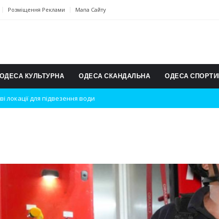
Розміщення Реклами
Мапа Сайту
ОДЕСА КУЛЬТУРНА
ОДЕСА СКАНДАЛЬНА
ОДЕСА СПОРТИ
ві локації для підвезення води
дки вибухів
ь на міжнародному турнірі
п для юних винахідників
ському чемпіонаті з карате
ульту в Швейцарії
їнське суспільство
дки обстрілу