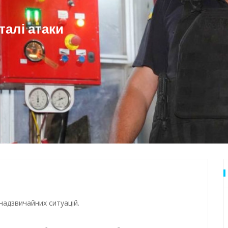
 Одеси
талі атаки
надзвичайних ситуацій.