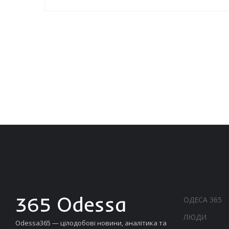
ОДЕСА 365
ЛЮДИ
Odessa365 — цілодобові новини, аналітика та