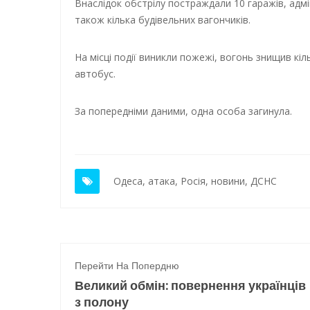
Внаслідок обстрілу постраждали 10 гаражів, адмі
також кілька будівельних вагончиків.
На місці події виникли пожежі, вогонь знищив кі
автобус.
За попередніми даними, одна особа загинула.
Одеса
,
атака
,
Росія
,
новини
,
ДСНС
Перейти На Попердню
Великий обмін: повернення українців
з полону