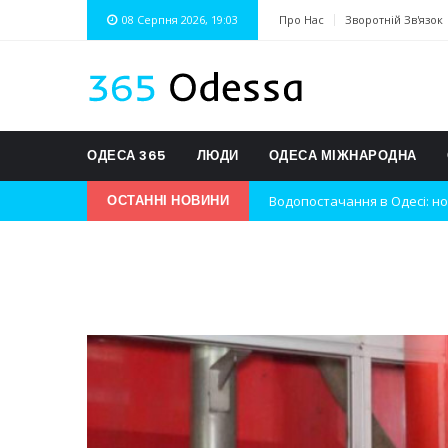
08 Серпня 2026, 19:03
Про Нас
Зворотній Зв'язок
ОДЕСА 365
ЛЮДИ
ОДЕСА МІЖНАРОДНА
Водопостачання в Одесі: но
ОСТАННІ НОВИНИ
Нічна атака на Одесу: наслі
Одеські хокеїсти тріумфуют
Інновації в техніці: Воркшо
Успіхи одеситів на європей
Новини з Зимової школи інс
Інтеграція ветеранів в укра
Нічна атака на Одесу: наслі