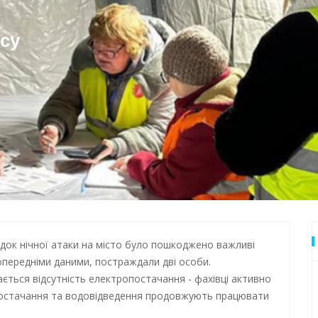
дки обстрілу
 Одеси
су
ідок нічної атаки на місто було пошкоджено важливі
попередніми даними, постраждали дві особи.
ається відсутність електропостачання - фахівці активно
постачання та водовідведення продовжують працювати