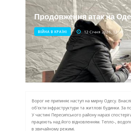
Нічна атака на Одесу: наслі
Енергетична підтримка для
Продовження атак на Оде
ВІЙНА В КРАЇНІ
12 Січня 2026, 12:06
Ворог не припиняє наступ на мирну Одесу. Внасл
об'єкти інфраструктури та житлові будинки. За 
У частині Пересипського району наразі спостеріг
працюють над його відновленням. Тепло-, водо
в звичайному режимі.