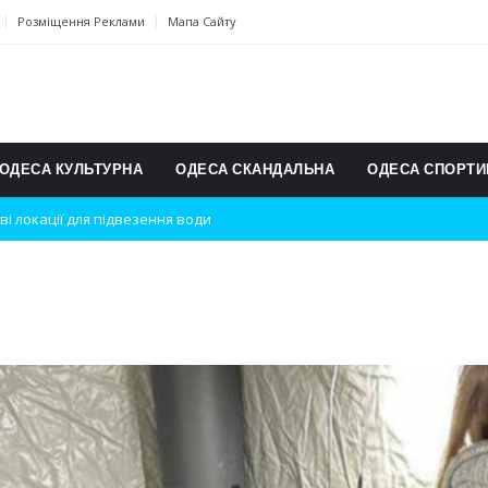
Розміщення Реклами
Мапа Сайту
ОДЕСА КУЛЬТУРНА
ОДЕСА СКАНДАЛЬНА
ОДЕСА СПОРТИ
ві локації для підвезення води
дки вибухів
ь на міжнародному турнірі
п для юних винахідників
ському чемпіонаті з карате
ульту в Швейцарії
їнське суспільство