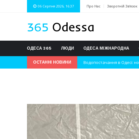
06 Серпня 2026, 16:37
Про Нас
Зворотній Зв'язок
ОДЕСА 365
ЛЮДИ
ОДЕСА МІЖНАРОДНА
Водопостачання в Одесі: но
ОСТАННІ НОВИНИ
Нічна атака на Одесу: наслі
Одеські хокеїсти тріумфуют
Інновації в техніці: Воркшо
Успіхи одеситів на європей
Новини з Зимової школи інс
Інтеграція ветеранів в укра