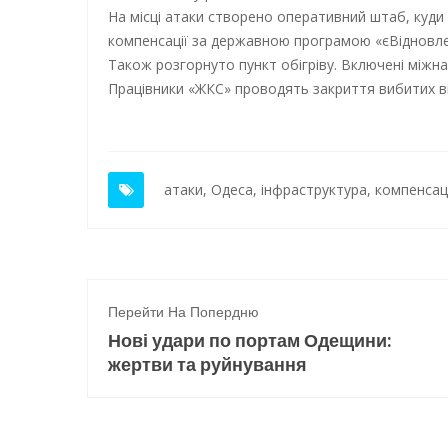
На місці атаки створено оперативний штаб, куд
компенсації за державною програмою «єВідновле
Також розгорнуто пункт обігріву. Включені міжнар
Працівники «ЖКС» проводять закриття вибитих ві
атаки
,
Одеса
,
інфраструктура
,
компенсац
Перейти На Попердню
Нові удари по портам Одещини:
жертви та руйнування