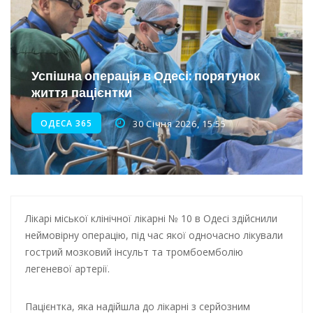
Інтеграція ветеранів в українське суспільство
Нічна атака на Одесу: наслідки обстрілу
Успішна операція в Одесі: порятунок
Енергетична підтримка для Одеси
життя пацієнтки
ОДЕСА 365
30 Січня 2026, 15:55
Лікарі міської клінічної лікарні № 10 в Одесі здійснили
неймовірну операцію, під час якої одночасно лікували
гострий мозковий інсульт та тромбоемболію
легеневої артерії.
Пацієнтка, яка надійшла до лікарні з серйозним