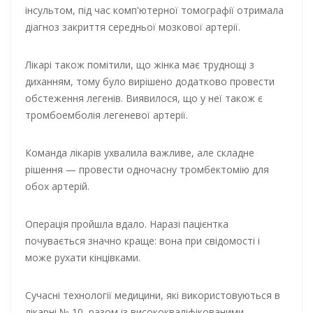
інсультом, під час комп'ютерної томографії отримала
діагноз закриття середньої мозкової артерії.
Лікарі також помітили, що жінка має труднощі з
диханням, тому було вирішено додатково провести
обстеження легенів. Виявилося, що у неї також є
тромбоемболія легеневої артерії.
Команда лікарів ухвалила важливе, але складне
рішення — провести одночасну тромбектомію для
обох артерій.
Операція пройшла вдало. Наразі пацієнтка
почувається значно краще: вона при свідомості і
може рухати кінцівками.
Сучасні технології медицини, які використовуються в
лікарні № 10, разом із висококваліфікованими