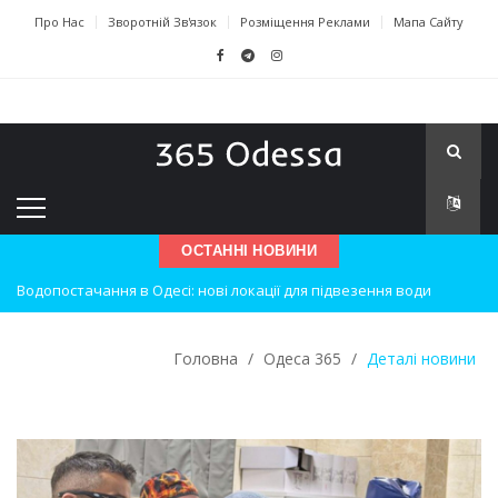
Про Нас
Зворотній Зв'язок
Розміщення Реклами
Мапа Сайту
ОСТАННІ НОВИНИ
Водопостачання в Одесі: нові локації для підвезення води
Нічна атака на Одесу: наслідки вибухів
Одеські хокеїсти тріумфують на міжнародному турнірі
Головна
/
Одеса 365
/
Деталі новини
Інновації в техніці: Воркшоп для юних винахідників
Успіхи одеситів на європейському чемпіонаті з карате
Новини з Зимової школи інсульту в Швейцарії