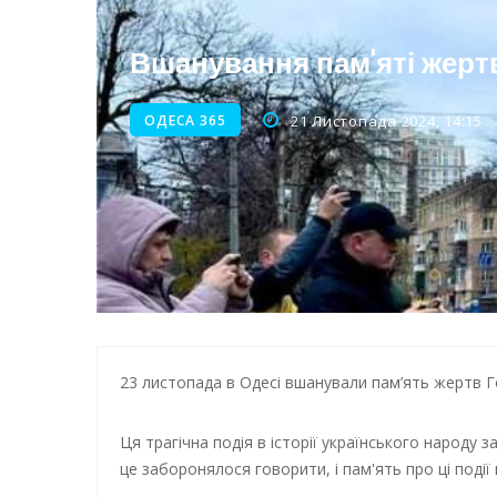
Енергетична підтримка для
Вшанування пам'яті жерт
ОДЕСА 365
21 Листопада 2024, 14:15
23 листопада в Одесі вшанували пам’ять жертв Го
Ця трагічна подія в історії українського народу
це заборонялося говорити, і пам'ять про ці події