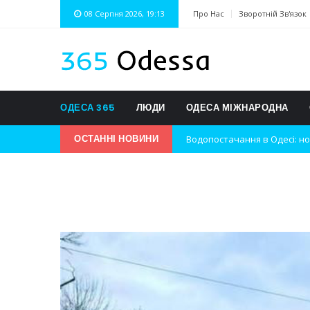
08 Серпня 2026, 19:13
Про Нас
Зворотній Зв'язок
ОДЕСА 365
ЛЮДИ
ОДЕСА МІЖНАРОДНА
Водопостачання в Одесі: но
ОСТАННІ НОВИНИ
Нічна атака на Одесу: наслі
Одеські хокеїсти тріумфуют
Інновації в техніці: Воркшо
Успіхи одеситів на європей
Новини з Зимової школи інс
Інтеграція ветеранів в укра
Нічна атака на Одесу: наслі