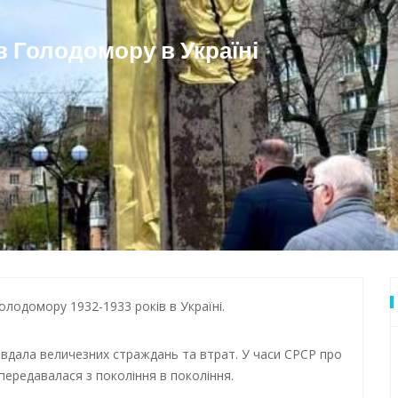
 Одеси
в Голодомору в Україні
лодомору 1932-1933 років в Україні.
 завдала величезних страждань та втрат. У часи СРСР про
 передавалася з покоління в покоління.