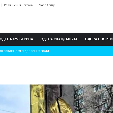
Розміщення Реклами
Мапа Сайту
ОДЕСА КУЛЬТУРНА
ОДЕСА СКАНДАЛЬНА
ОДЕСА СПОРТИ
ві локації для підвезення води
дки вибухів
ь на міжнародному турнірі
п для юних винахідників
ському чемпіонаті з карате
ульту в Швейцарії
їнське суспільство
дки обстрілу