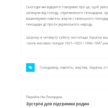
Сьогодні ми відкрито говоримо про це, щоб увесь 
загинули від голоду, спричиненого геноцидом, о
вшановуємо пам'ять жертв сталінського геноциду
геноцидні дії проти українського народу.
Щороку в четверту суботу листопада Україна вш
також масових голодів 1921–1923 і 1946–1947 рок
Голодомор
,
пам'ять
,
жертви
,
Україна
,
іс
Перейти На Попердню
Зустрічі для підтримки родин