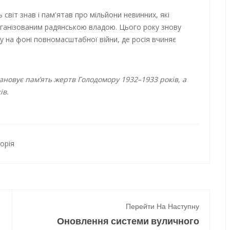
світ знав і пам'ятав про мільйони невинних, які
рганізованим радянською владою. Цього року знову
 на фоні повномасштабної війни, де росія вчиняє
ановує пам’ять жертв Голодомору 1932–1933 років, а
ів.
торія
Перейти На Наступну
Оновлення системи вуличного