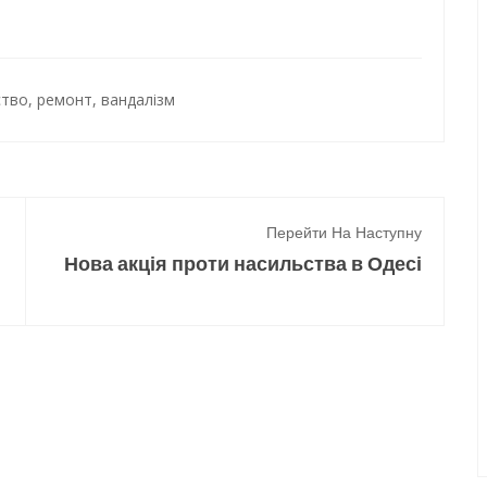
ство
,
ремонт
,
вандалізм
Перейти На Наступну
Нова акція проти насильства в Одесі