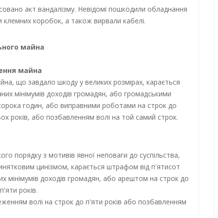
іксовано акт вандалізму. Невідомі пошкодили обладнання
и клемних коробок, а також вирвали кабелі.
ьного майна
ення майна
на, що завдало шкоду у великих розмірах, карається
них мінімумів доходів громадян, або громадськими
 сорока годин, або виправними роботами на строк до
ох років, або позбавленням волі на той самий строк.
ого порядку з мотивів явної неповаги до суспільства,
нятковим цинізмом, карається штрафом від п'ятисот
них мінімумів доходів громадян, або арештом на строк до
'яти років.
бмеженням волі на строк до п'яти років або позбавленням