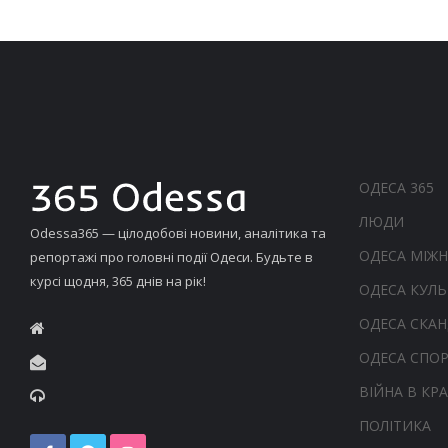
ОДЕСА 365
ЛЮДИ
Odessa365 — цілодобові новини, аналітика та
ОДЕСА МІЖ
репортажі про головні події Одеси. Будьте в
курсі щодня, 365 днів на рік!
ОДЕСА КУЛЬ
ОДЕСА СКА
ОДЕСА СПО
ВІЙНА В КРА
ПОЛІТИКА