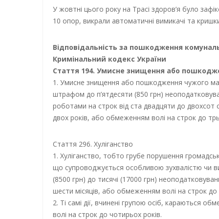
У жовтні цього року на Трасі здоров’я було заф
10 опор, викрали автоматичні вимикачі та кришк
Відповідальність за пошкодження комунал
Кримінальний кодекс України
Стаття 194. Умисне знищення або пошкодж
1. Умисне знищення або пошкодження чужого май
штрафом до п’ятдесяти (850 грн) неоподатковува
роботами на строк від ста двадцяти до двохсот
двох років, або обмеженням волі на строк до трь
Стаття 296. Хуліганство
1. Хуліганство, тобто грубе порушення громадськ
що супроводжується особливою зухвалістю чи ви
(8500 грн) до тисячі (17000 грн) неоподатковува
шести місяців, або обмеженням волі на строк до п
2. Ті самі дії, вчинені групою осіб, караються о
волі на строк до чотирьох років.