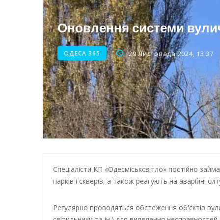
Енергетична підтримка для
Оновлення системи вулич
Водопостачання в Одесі: но
ОДЕСА 365
29 Листопада 2024, 13:37
Спеціалісти КП «Одесміськсвітло» постійно займ
парків і скверів, а також реагують на аварійні сит
Регулярно проводяться обстеження об'єктів вули
світильники та ін.) для виявлення несправностей