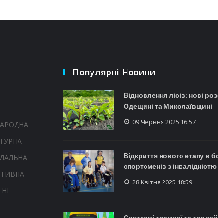
Популярні Новини
Відновлення лісів: нові ро
Одещині та Миколаївщині
09 Червня 2025 16:57
НАРОДНА
ТУРНА
Відкриття нового етапу в б
НДАЛЬНА
спортсменів з інвалідністю
РТИВНА
28 Квітня 2025 18:59
ЇНІ
Святкові трамваї та троле