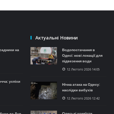
Актуальні Новини
зсадники на
Водопостачання в
Одесі: нові локації для
підвезення води
12 Лютого 2026 14:05
очча: успіхи
Нічна атака на Одесу:
наслідки вибухів
12 Лютого 2026 12:42
Одеські хокеїсти
йбуси до Дня