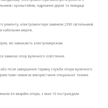
ників і кронштейнів, підрізання дерев та ліквідації
ого ремонту, електромонтери замінили 2390 світильників
ри кабельних мереж.
 дерев, які заважають електромережам.
ся заміною опор вуличного освітлення.
) або після завершення терміну служби опори вуличного
омістким і вимагає використання спеціальної техніки
мінили 64 аварійні опори, з яких 10 постраждали