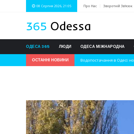
08 Серпня 2026, 21:05
Про Нас
Зворотній Зв'язок
ОДЕСА 365
ЛЮДИ
ОДЕСА МІЖНАРОДНА
ОСТАННІ НОВИНИ
Нічна атака на Одесу: наслі
Одеські хокеїсти тріумфуют
Інновації в техніці: Воркшо
Успіхи одеситів на європей
Новини з Зимової школи інс
Інтеграція ветеранів в укра
Нічна атака на Одесу: наслі