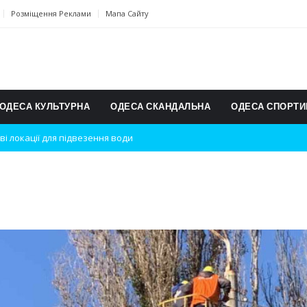
Розміщення Реклами
Мапа Сайту
ОДЕСА КУЛЬТУРНА
ОДЕСА СКАНДАЛЬНА
ОДЕСА СПОРТИ
дки вибухів
ь на міжнародному турнірі
п для юних винахідників
ському чемпіонаті з карате
ульту в Швейцарії
їнське суспільство
дки обстрілу