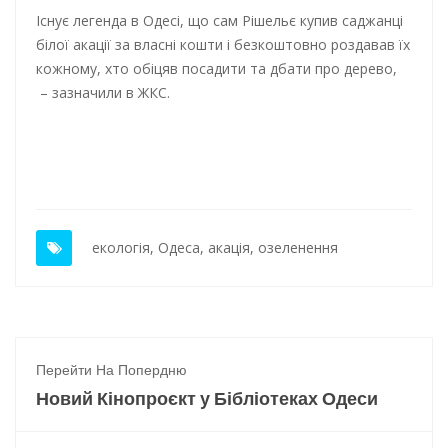
Існує легенда в Одесі, що сам Рішельє купив саджанці
білої акації за власні кошти і безкоштовно роздавав їх
кожному, хто обіцяв посадити та дбати про дерево,
– зазначили в ЖКС.
екологія
,
Одеса
,
акація
,
озеленення
Перейти На Попердню
Новий Кінопроєкт у Бібліотеках Одеси