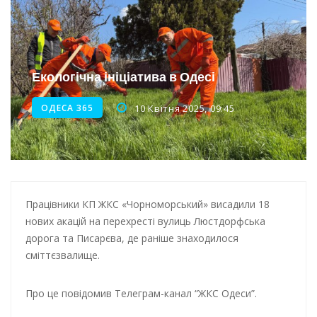
Новини з Зимової школи інсульту в Швейцарії
Інтеграція ветеранів в українське суспільство
Нічна атака на Одесу: наслідки обстрілу
Екологічна ініціатива в Одесі
Енергетична підтримка для Одеси
ОДЕСА 365
10 Квітня 2025, 09:45
Працівники КП ЖКС «Чорноморський» висадили 18
нових акацій на перехресті вулиць Люстдорфська
дорога та Писарєва, де раніше знаходилося
сміттєзвалище.
Про це повідомив Телеграм-канал “ЖКС Одеси”.