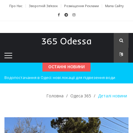
Про Нас
Зворотній Зв'язок
Розміщення Реклами
Мапа Сайту
ОСТАННІ НОВИНИ
Водопостачання в Одесі: нові локації для підвезення води
Нічна атака на Одесу: наслідки вибухів
Головна
/
Одеса 365
/
Деталі новини
Одеські хокеїсти тріумфують на міжнародному турнірі
Інновації в техніці: Воркшоп для юних винахідників
Успіхи одеситів на європейському чемпіонаті з карате