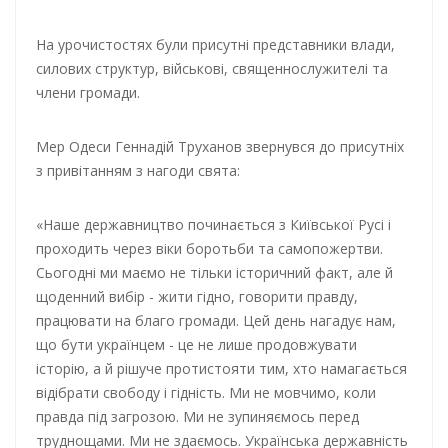
На урочистостях були присутні представники влади,
силових структур, військові, священнослужителі та
члени громади.
Мер Одеси Геннадій Труханов звернувся до присутніх
з привітанням з нагоди свята:
«Наше державництво починається з Київської Русі і
проходить через віки боротьби та самопожертви.
Сьогодні ми маємо не тільки історичний факт, але й
щоденний вибір - жити гідно, говорити правду,
працювати на благо громади. Цей день нагадує нам,
що бути українцем - це не лише продовжувати
історію, а й рішуче протистояти тим, хто намагається
відібрати свободу і гідність. Ми не мовчимо, коли
правда під загрозою. Ми не зупиняємось перед
труднощами. Ми не здаємось. Українська державність