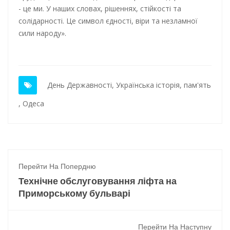
- це ми. У наших словах, рішеннях, стійкості та
солідарності. Це символ єдності, віри та незламної
сили народу».
День Державності
,
Українська історія
,
пам'ять
,
Одеса
Перейти На Попердню
Технічне обслуговування ліфта на
Приморському бульварі
Перейти На Наступну