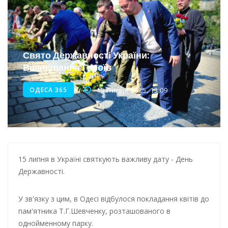
Інтеграція ветеранів в українське суспільство
Нічна атака на Одесу: наслідки обстрілу
Енергетична підтримка для Одеси
Свято Державності України:
Вшанування Героїв
Водопостачання в Одесі: нові локації для підвезення води
ОДЕСА 365
15 Липня 2025, 13:09
15 липня в Україні святкують важливу дату - День
Державності.
У зв'язку з цим, в Одесі відбулося покладання квітів до
пам'ятника Т.Г.Шевченку, розташованого в
однойменному парку.