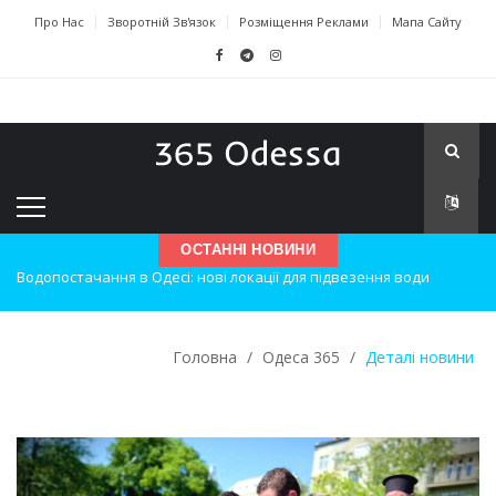
Про Нас
Зворотній Зв'язок
Розміщення Реклами
Мапа Сайту
ОСТАННІ НОВИНИ
Нічна атака на Одесу: наслідки вибухів
Одеські хокеїсти тріумфують на міжнародному турнірі
Головна
/
Одеса 365
/
Деталі новини
Інновації в техніці: Воркшоп для юних винахідників
Успіхи одеситів на європейському чемпіонаті з карате
Новини з Зимової школи інсульту в Швейцарії