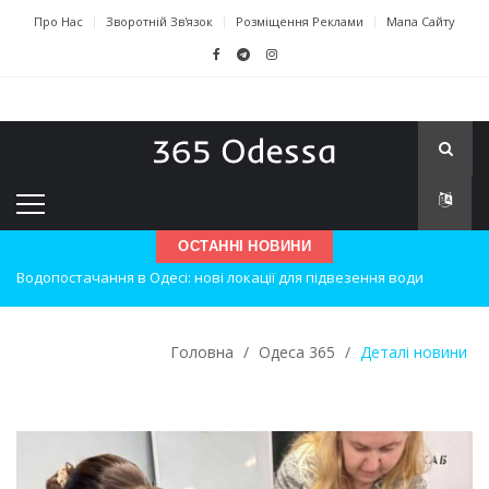
Про Нас
Зворотній Зв'язок
Розміщення Реклами
Мапа Сайту
ОСТАННІ НОВИНИ
Нічна атака на Одесу: наслідки вибухів
Одеські хокеїсти тріумфують на міжнародному турнірі
Головна
/
Одеса 365
/
Деталі новини
Інновації в техніці: Воркшоп для юних винахідників
Успіхи одеситів на європейському чемпіонаті з карате
Новини з Зимової школи інсульту в Швейцарії