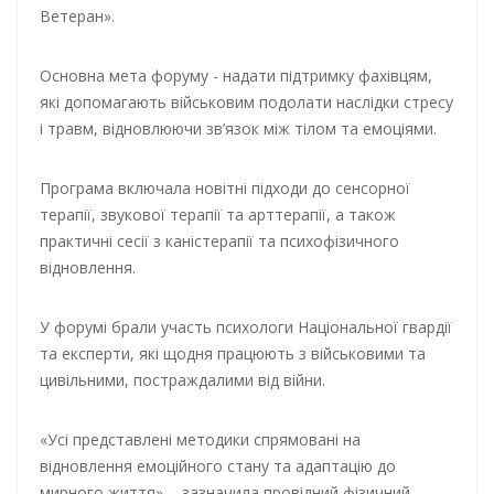
Ветеран».
Основна мета форуму - надати підтримку фахівцям,
які допомагають військовим подолати наслідки стресу
і травм, відновлюючи зв’язок між тілом та емоціями.
Програма включала новітні підходи до сенсорної
терапії, звукової терапії та арттерапії, а також
практичні сесії з каністерапії та психофізичного
відновлення.
У форумі брали участь психологи Національної гвардії
та експерти, які щодня працюють з військовими та
цивільними, постраждалими від війни.
«Усі представлені методики спрямовані на
відновлення емоційного стану та адаптацію до
мирного життя», - зазначила провідний фізичний