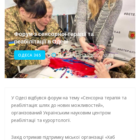
Інтеграція ветеранів в українське суспільство
Нічна атака на Одесу: наслідки обстрілу
Енергетична підтримка для Одеси
Форум з сенсорної терапії та
реабілітації в Одесі
Водопостачання в Одесі: нові локації для підвезення води
ОДЕСА 365
12 Листопада 2025, 12:18
У Одесі відбувся форум на тему «Сенсорна терапія та
реабілітація: шлях до нових можливостей»,
організований Українським науковим центром
реабілітації та курортології.
Захід отримав підтримку міської організації «Хаб