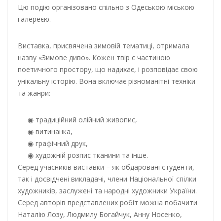
Цю подію організовано спільно з Одеською міською
галереєю.
Виставка, присвячена зимовій тематиці, отримала
назву «Зимове диво». Кожен твір є частиною
поетичного простору, що надихає, і розповідає свою
унікальну історію. Вона включає різноманітні техніки
та жанри:
традиційний олійний живопис,
витинанка,
графічний друк,
художній розпис тканини та інше.
Серед учасників виставки – як обдаровані студенти,
так і досвідчені викладачі, члени Національної спілки
художників, заслужені та народні художники України.
Серед авторів представлених робіт можна побачити
Наталію Лозу, Людмилу Богайчук, Анну Носенко,