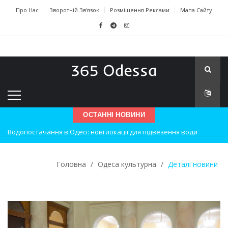
Про Нас
Зворотній Зв'язок
Розміщення Реклами
Мапа Сайту
Водопостачання в Одесі: нові локації для підвезення води
ОСТАННІ НОВИНИ
Нічна атака на Одесу: наслідки вибухів
Одеські хокеїсти тріумфують на міжнародному турнірі
Головна
/
Одеса культурна
/
Деталі новини
Інновації в техніці: Воркшоп для юних винахідників
Успіхи одеситів на європейському чемпіонаті з карате
Новини з Зимової школи інсульту в Швейцарії