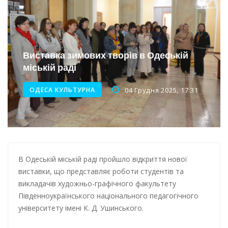
Інтеграція ветеранів в українське суспільство
Нічна атака на Одесу: наслідки обстрілу
Енергетична підтримка для Одеси
Виставка зимових творів в Одеській
міській раді
ОДЕСА КУЛЬТУРНА
04 Грудня 2025, 17:31
В Одеській міській раді пройшло відкриття нової
виставки, що представляє роботи студентів та
викладачів художньо-графічного факультету
Південноукраїнського національного педагогічного
університету імені К. Д. Ушинського.