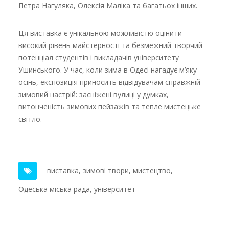
Петра Нагуляка, Олексія Маліка та багатьох інших.
Ця виставка є унікальною можливістю оцінити
високий рівень майстерності та безмежний творчий
потенціал студентів і викладачів університету
Ушинського. У час, коли зима в Одесі нагадує м’яку
осінь, експозиція приносить відвідувачам справжній
зимовий настрій: засніжені вулиці у думках,
витонченість зимових пейзажів та тепле мистецьке
світло.
виставка
,
зимові твори
,
мистецтво
,
Одеська міська рада
,
університет