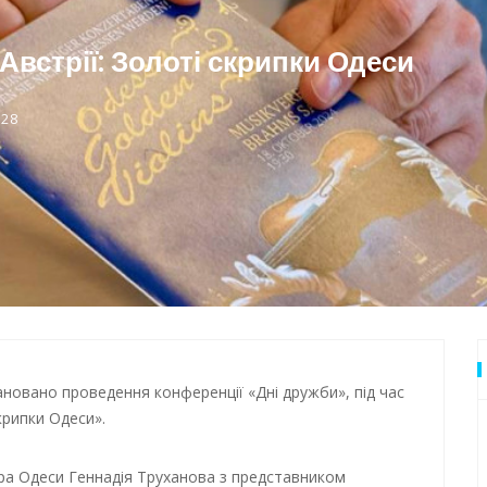
 Одеси
встрії: Золоті скрипки Одеси
:28
плановано проведення конференції «Дні дружби», під час
крипки Одеси».
ера Одеси Геннадія Труханова з представником