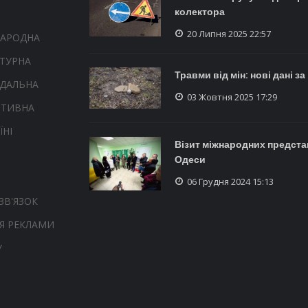
колектора
20 Липня 2025 22:57
НАРОДНА
ТУРНА
Травми від мін: нові дані за
НДАЛЬНА
03 Жовтня 2025 17:29
РТИВНА
ЇНІ
Візит міжнародних предста
Одеси
06 Грудня 2024 15:13
ЗВ'ЯЗОК
Я РЕКЛАМИ
У