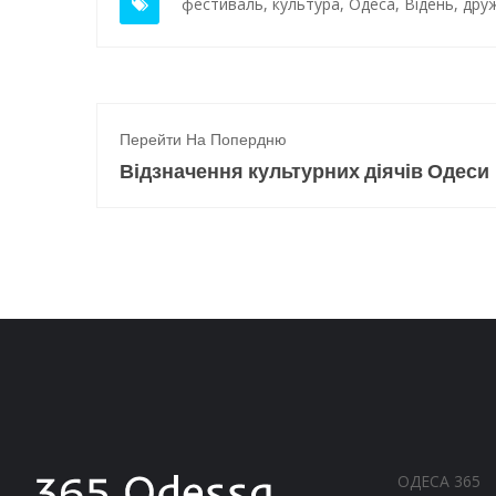
фестиваль
,
культура
,
Одеса
,
Відень
,
дру
Перейти На Попердню
Відзначення культурних діячів Одеси
ОДЕСА 365