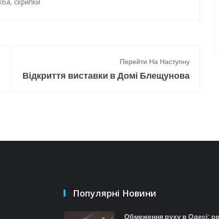
жба
,
скрипки
Перейти На Наступну
Відкриття виставки в Домі Блещунова
Популярні Новини
Обмеження руху в Одесі: р