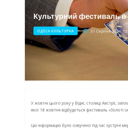
Енергетична підтримка для
Культурний фестиваль в А
ОДЕСА КУЛЬТУРНА
31 Серпня 2024, 12
У жовтні цього року у Відні, столиці Австрії, за
якої 18 жовтня відбудеться фестиваль «Золоті с
Цю інформацію було озвучено під час зустрічі м