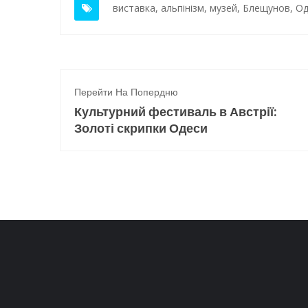
виставка
,
альпінізм
,
музей
,
Блещунов
,
Од
Перейти На Попердню
Культурний фестиваль в Австрії:
Золоті скрипки Одеси