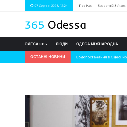
07 Серпня 2026, 12:24
Про Нас
Зворотній Зв'язок
ОДЕСА 365
ЛЮДИ
ОДЕСА МІЖНАРОДНА
Водопостачання в Одесі: но
ОСТАННІ НОВИНИ
Нічна атака на Одесу: наслі
Одеські хокеїсти тріумфуют
Інновації в техніці: Воркшо
Успіхи одеситів на європей
Новини з Зимової школи інс
Інтеграція ветеранів в укра