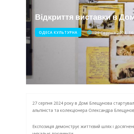
Нічна атака на Одесу: наслі
Відкриття виставки в До
Енергетична підтримка для
ОДЕСА КУЛЬТУРНА
29 Серпня 2024, 16
27 серпня 2024 року в Домі Блещунова стартувал
альпініста та колекціонера Олександра Блещунов
Експозиція демонструє життєвий шлях і досягнен
унікальні документи.