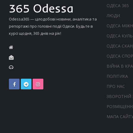
ОДЕСА 365
ЛЮДИ
Odessa365 — цілодобові новини, аналітика та
ОДЕСА МІЖ
репортажі про головні події Одеси. Будьте в
курсі щодня, 365 днів на рік!
ОДЕСА КУЛЬ
ОДЕСА СКА
ОДЕСА СПО
ВІЙНА В КРА
ПОЛІТИКА
ПРО НАС
ЗВОРОТНІЙ 
РОЗМІЩЕНН
МАПА САЙТ