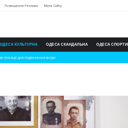
Розміщення Реклами
Мапа Сайту
ОДЕСА КУЛЬТУРНА
ОДЕСА СКАНДАЛЬНА
ОДЕСА СПОРТИ
ві локації для підвезення води
дки вибухів
ь на міжнародному турнірі
п для юних винахідників
ському чемпіонаті з карате
ульту в Швейцарії
їнське суспільство