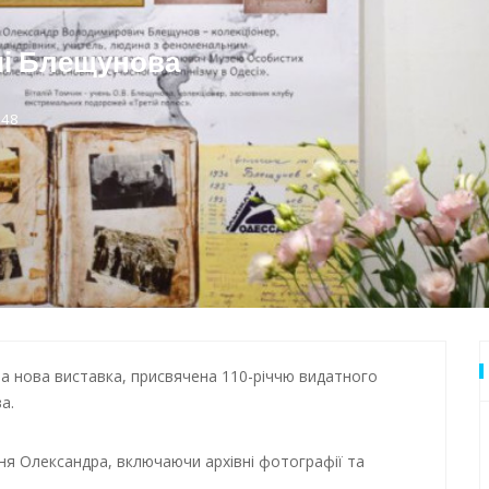
дки обстрілу
мі Блещунова
 Одеси
:48
а нова виставка, присвячена 110-річчю видатного
а.
ня Олександра, включаючи архівні фотографії та