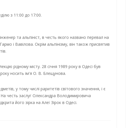
ділю з 11:00 до 17:00.
женер та альпініст, в честь якого названо перевал на
Гармо і Вавілова. Окрім альпінізму, він також присвятив
ів.
кцію рідному місту. 28 січня 1989 року в Одесі був
 року носить ім'я О. В. Блещунова.
дметів, у тому числі раритетів світового значення, і є
 На честь заслуг Олександра Володимировича
крита його зірка на Алеї Зірок в Одесі.