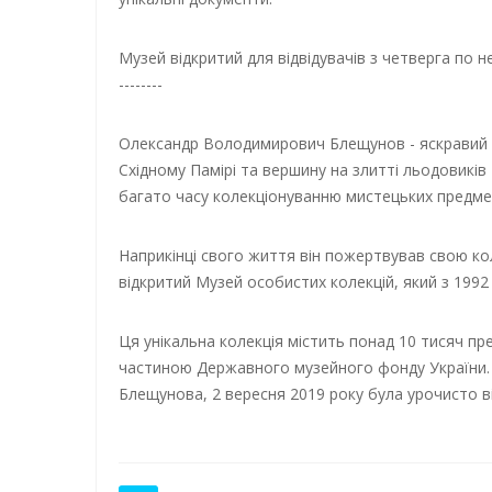
Музей відкритий для відвідувачів з четверга по не
--------
Олександр Володимирович Блещунов - яскравий ін
Східному Памірі та вершину на злитті льодовиків 
багато часу колекціонуванню мистецьких предмет
Наприкінці свого життя він пожертвував свою коле
відкритий Музей особистих колекцій, який з 1992
Ця унікальна колекція містить понад 10 тисяч пре
частиною Державного музейного фонду України.
Блещунова, 2 вересня 2019 року була урочисто від