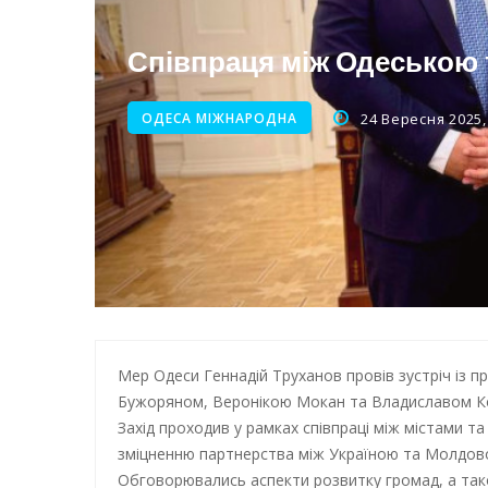
Енергетична підтримка для
Співпраця між Одеською
ОДЕСА МІЖНАРОДНА
24 Вересня 2025,
Мер Одеси Геннадій Труханов провів зустріч із 
Бужоряном, Веронікою Мокан та Владиславом К
Захід проходив у рамках співпраці між містами та
зміцненню партнерства між Україною та Молдо
Обговорювались аспекти розвитку громад, а тако