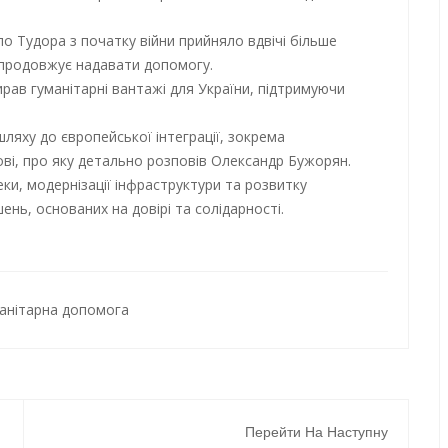
о Тудора з початку війни прийняло вдвічі більше
і продовжує надавати допомогу.
ав гуманітарні вантажі для України, підтримуючи
шляху до європейської інтеграції, зокрема
ві, про яку детально розповів Олександр Бужорян.
и, модернізації інфраструктури та розвитку
ень, основаних на довірі та солідарності.
анітарна допомога
Перейти На Наступну