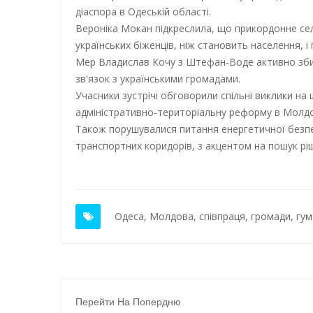
діаспора в Одеській області.
Вероніка Мокан підкреслила, що прикордонне сел
українських біженців, ніж становить населення, 
Мер Владислав Кочу з Штефан-Воде активно збир
зв'язок з українськими громадами.
Учасники зустрічі обговорили спільні виклики на 
адміністративно-територіальну реформу в Молдо
Також порушувалися питання енергетичної безпек
транспортних коридорів, з акцентом на пошук ріш
Одеса
,
Молдова
,
співпраця
,
громади
,
гум
Перейти На Попердню