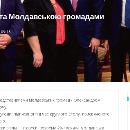
 Одеси
 та Молдавською громадами
 09:15
представниками молдавських громад - Олександром
очу.
 угоди, підписаної під час круглого столу, присвяченого
вою.
ж спільні інтереси, зокрема 20-тисячна молдавська