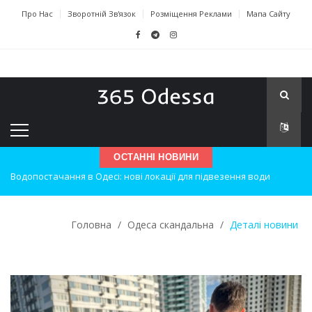
Про Нас
Зворотній Зв'язок
Розміщення Реклами
Мапа Сайту
ОСТАННІ НОВИНИ
Нічна атака на Одесу: наслідки вибухів
Одеські хокеїсти тріумфують на міжнародному турнірі
Головна
/
Одеса скандальна
/
Деталі новини
Інновації в техніці: Воркшоп для юних винахідників
Успіхи одеситів на європейському чемпіонаті з карате
Новини з Зимової школи інсульту в Швейцарії