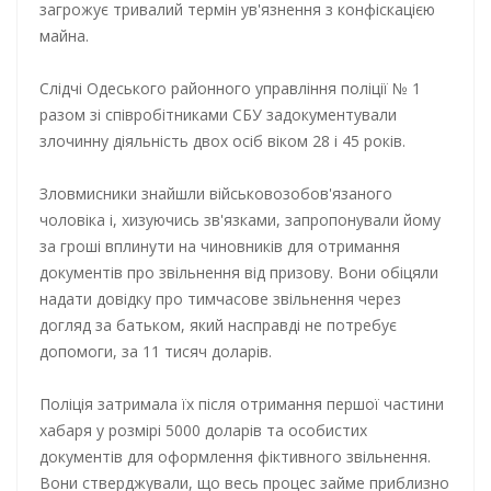
загрожує тривалий термін ув'язнення з конфіскацією
майна.
Слідчі Одеського районного управління поліції № 1
разом зі співробітниками СБУ задокументували
злочинну діяльність двох осіб віком 28 і 45 років.
Зловмисники знайшли військовозобов'язаного
чоловіка і, хизуючись зв'язками, запропонували йому
за гроші вплинути на чиновників для отримання
документів про звільнення від призову. Вони обіцяли
надати довідку про тимчасове звільнення через
догляд за батьком, який насправді не потребує
допомоги, за 11 тисяч доларів.
Поліція затримала їх після отримання першої частини
хабаря у розмірі 5000 доларів та особистих
документів для оформлення фіктивного звільнення.
Вони стверджували, що весь процес займе приблизно