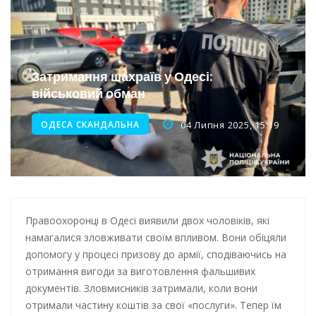
Інтеграція ветеранів в українське суспільство
Нічна атака на Одесу: наслідки обстрілу
Енергетична підтримка для Одеси
Затримання шахраїв у Одесі:
військовий обман
Водопостачання в Одесі: нові локації для підвезення води
ОДЕСА СКАНДАЛЬНА
04 Липня 2025, 15:19
Правоохоронці в Одесі виявили двох чоловіків, які
намагалися зловживати своїм впливом. Вони обіцяли
допомогу у процесі призову до армії, сподіваючись на
отримання вигоди за виготовлення фальшивих
документів. Зловмисників затримали, коли вони
отримали частину коштів за свої «послуги». Тепер їм