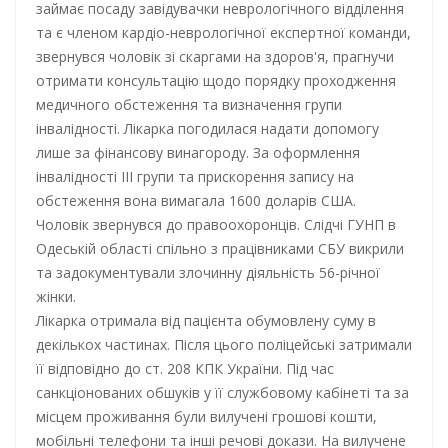
займає посаду завідувачки неврологічного відділення
та є членом кардіо-неврологічної експертної команди,
звернувся чоловік зі скаргами на здоров'я, прагнучи
отримати консультацію щодо порядку проходження
медичного обстеження та визначення групи
інвалідності. Лікарка погодилася надати допомогу
лише за фінансову винагороду. За оформлення
інвалідності ІІІ групи та прискорення запису на
обстеження вона вимагала 1600 доларів США.
Чоловік звернувся до правоохоронців. Слідчі ГУНП в
Одеській області спільно з працівниками СБУ викрили
та задокументували злочинну діяльність 56-річної
жінки.
Лікарка отримала від пацієнта обумовлену суму в
декількох частинах. Після цього поліцейські затримали
її відповідно до ст. 208 КПК України. Під час
санкціонованих обшуків у її службовому кабінеті та за
місцем проживання були вилучені грошові кошти,
мобільні телефони та інші речові докази. На вилучене