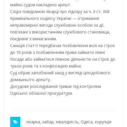
майно судом накладено арешт.
Слідчі повідомили лікарці про підозру за ч. 3 ст. 368
Кримінального кодексу України — отримання
неправомірної вигоди службовою особою за дії,
пов'язані з використанням службового становища,
поєднане з вимаганням.
Санкція статті передбачає позбавлення волі на строк
до 10 років з позбавленням права займати певні
посади або займатися певною діяльністю на строк до
трьох років та з конфіскацією майна.
Суд обрав запобіжний захід у вигляді цілодобового
домашнього арешту.
Досудове розслідування триває під контролем
Одеської обласної прокуратури.
лікарка
,
хабар
,
інвалідність
,
Одеса
,
корупція