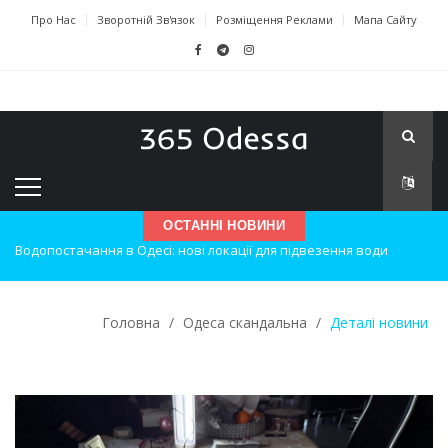
Про Нас
Зворотній Зв'язок
Розміщення Реклами
Мапа Сайту
ОСТАННІ НОВИНИ
Нічна атака на Одесу: наслідки вибухів
Одеські хокеїсти тріумфують на міжнародному турнірі
Головна
/
Одеса скандальна
/
Деталі новини
Інновації в техніці: Воркшоп для юних винахідників
Успіхи одеситів на європейському чемпіонаті з карате
Новини з Зимової школи інсульту в Швейцарії