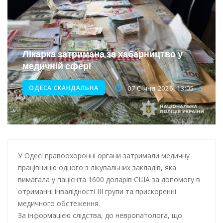
Інтеграція ветеранів в українське суспільство
Нічна атака на Одесу: наслідки обстрілу
Енергетична підтримка для Одеси
Лікарка затримана за хабарництво у
медичній сфері
Водопостачання в Одесі: нові локації для підвезення води
ОДЕСА СКАНДАЛЬНА
07 Січня 2026, 13:05
У Одесі правоохоронні органи затримали медичну
працівницю одного з лікувальних закладів, яка
вимагала у пацієнта 1600 доларів США за допомогу в
отриманні інвалідності ІІІ групи та прискоренні
медичного обстеження.
За інформацією слідства, до невропатолога, що