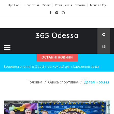
Про Нас
Зворотній Зв'язок
Розміщення Реклами
Мапа Сайту
ОСТАННІ НОВИНИ
Водопостачання в Одесі: нові локації для підвезення води
Нічна атака на Одесу: наслідки вибухів
Головна
/
Одеса спортивна
/
Деталі новини
Одеські хокеїсти тріумфують на міжнародному турнірі
Інновації в техніці: Воркшоп для юних винахідників
Успіхи одеситів на європейському чемпіонаті з карате
Новини з Зимової школи інсульту в Швейцарії