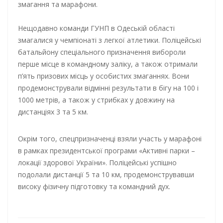
змагання та марафони.
Нещодавно команди ГУНП в Одеській області
змагалися у чемпіонаті з легкої атлетики. Поліцейські
батальйону спеціального призначення вибороли
перше місце в командному заліку, а також отримали
п’ять призових місць у особистих змаганнях. Вони
продемонстрували відмінні результати в бігу на 100 і
1000 метрів, а також у стрибках у довжину на
дистанціях 3 та 5 км.
Окрім того, спецпризначенці взяли участь у марафоні
в рамках президентської програми «Активні парки –
локації здорової України». Поліцейські успішно
подолали дистанції 5 та 10 км, продемонструвавши
високу фізичну підготовку та командний дух.