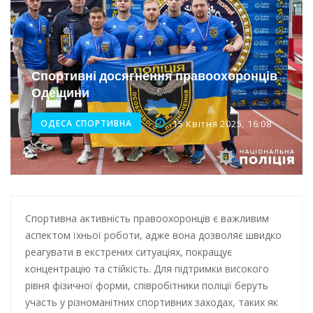
Інтеграція ветеранів в українське суспільство
Нічна атака на Одесу: наслідки обстрілу
Спортивні досягнення правоохоронців
Енергетична підтримка для Одеси
Одещини
ОДЕСА СПОРТИВНА
15 Квітня 2025, 16:08
Спортивна активність правоохоронців є важливим
аспектом їхньої роботи, адже вона дозволяє швидко
реагувати в екстрених ситуаціях, покращує
концентрацію та стійкість. Для підтримки високого
рівня фізичної форми, співробітники поліції беруть
участь у різноманітних спортивних заходах, таких як