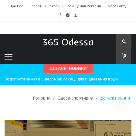
Про Нас
Зворотній Зв'язок
Розміщення Реклами
Мапа Сайту
Водопостачання в Одесі: нові локації для підвезення води
ОСТАННІ НОВИНИ
Нічна атака на Одесу: наслідки вибухів
Одеські хокеїсти тріумфують на міжнародному турнірі
Головна
/
Одеса спортивна
/
Деталі новини
Інновації в техніці: Воркшоп для юних винахідників
Успіхи одеситів на європейському чемпіонаті з карате
Новини з Зимової школи інсульту в Швейцарії