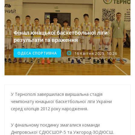
Інтеграція ветеранів в українське суспільство
Нічна атака на Одесу: наслідки обстрілу
Енергетична підтримка для Одеси
Фінал юнацької баскетбольної ліги:
результати та враження
ОДЕСА СПОРТИВНА
16 Квітня 2025, 10:26
У Тернополі завершилася вирішальна стадія
чемпіонату юнацької баскетбольної ліги України
серед хлопців 2012 року народження.
У фінальному поєдинку змагалися команди
Дніпровської СДЮСШОР-5 та Ужгород-ЗОДЮСШ.