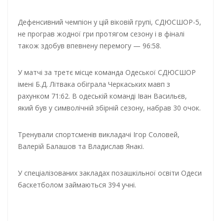
Дефенсивний чемпіон у цій віковій групі, СДЮСШОР-5,
не програв жодної гри протягом сезону і в фіналі
також здобув впевнену перемогу — 96:58.
У матчі за третє місце команда Одеської СДЮСШОР
імені Б.Д. Літвака обіграла Черкаських мавп з
рахунком 71:62. В одеській команді Іван Васильєв,
який був у символічній збірній сезону, набрав 30 очок.
Тренували спортсменів викладачі Ігор Соловей,
Валерій Балашов та Владислав Янакі.
У спеціалізованих закладах позашкільної освіти Одеси
баскетболом займаються 394 учні.