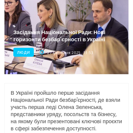
Інтеграція ветеранів в українське суспільство
Нічна атака на Одесу: наслідки обстрілу
Енергетична підтримка для Одеси
Засідання Національної Ради: Нові
горизонти безбар'єрності в Україні
ЛЮДИ
27 Березня 2025, 11:53
В Україні пройшло перше засідання
Національної Ради безбар'єрності, де взяли
участь перша леді Олена Зеленська,
представники уряду, посольств та бізнесу,
на якому були презентовані ключові проєкти
в сфері забезпечення доступності.