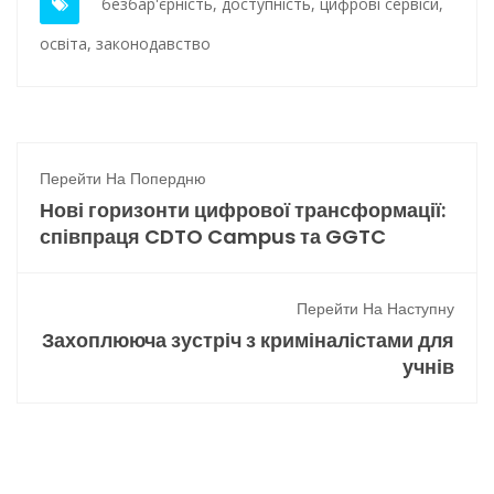
безбар'єрність
,
доступність
,
цифрові сервіси
,
освіта
,
законодавство
Перейти На Попердню
Нові горизонти цифрової трансформації:
співпраця CDTO Campus та GGTC
Перейти На Наступну
Захоплююча зустріч з криміналістами для
учнів