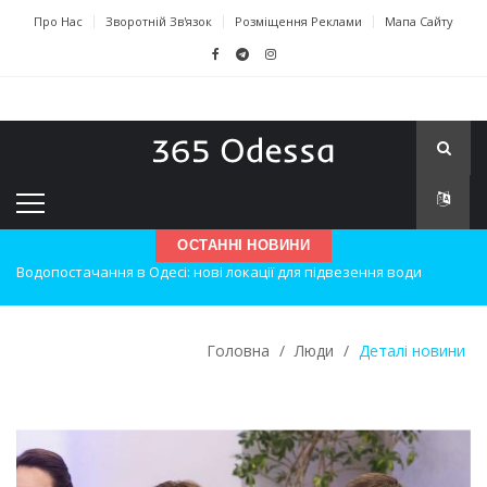
Про Нас
Зворотній Зв'язок
Розміщення Реклами
Мапа Сайту
Водопостачання в Одесі: нові локації для підвезення води
ОСТАННІ НОВИНИ
Нічна атака на Одесу: наслідки вибухів
Одеські хокеїсти тріумфують на міжнародному турнірі
Головна
/
Люди
/
Деталі новини
Інновації в техніці: Воркшоп для юних винахідників
Успіхи одеситів на європейському чемпіонаті з карате
Новини з Зимової школи інсульту в Швейцарії