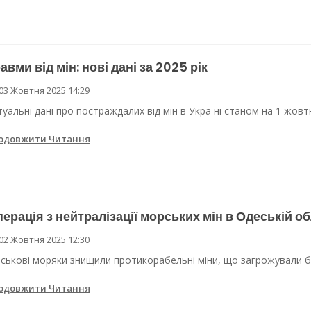
авми від мін: нові дані за 2025 рік
03 Жовтня 2025 14:29
туальні дані про постраждалих від мін в Україні станом на 1 жовт
одовжити Читання
ерація з нейтралізації морських мін в Одеській об
02 Жовтня 2025 12:30
йськові моряки знищили протикорабельні міни, що загрожували бе
одовжити Читання