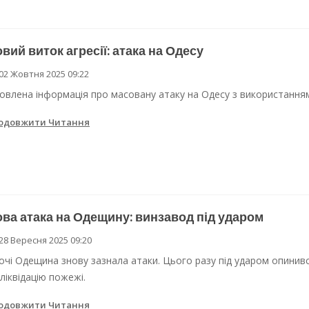
вий виток агресії: атака на Одесу
02 Жовтня 2025 09:22
овлена інформація про масовану атаку на Одесу з використанням
одовжити Читання
ва атака на Одещину: винзавод під ударом
28 Вересня 2025 09:20
очі Одещина знову зазнала атаки. Цього разу під ударом опини
 ліквідацію пожежі.
одовжити Читання