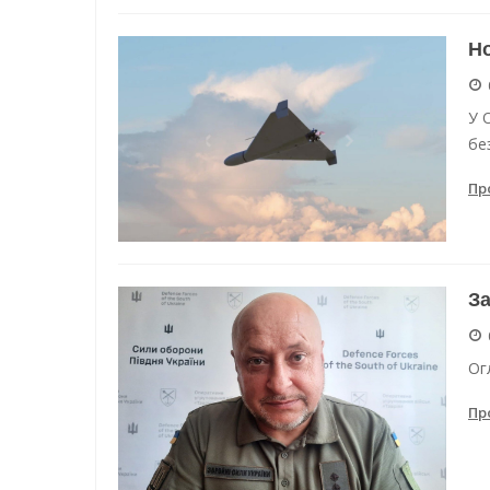
Но
У 
бе
Пр
За
Ог
Пр