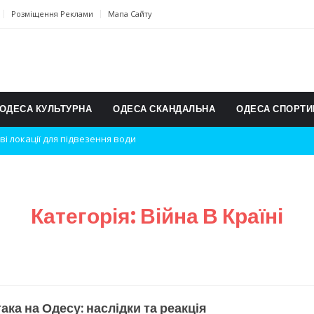
Розміщення Реклами
Мапа Сайту
ОДЕСА КУЛЬТУРНА
ОДЕСА СКАНДАЛЬНА
ОДЕСА СПОРТИ
дки вибухів
ь на міжнародному турнірі
п для юних винахідників
Категорія:
Війна В Країні
ському чемпіонаті з карате
ульту в Швейцарії
їнське суспільство
ака на Одесу: наслідки та реакція
дки обстрілу