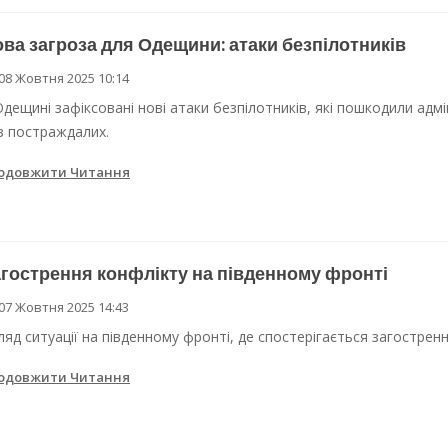
ва загроза для Одещини: атаки безпілотників
08 Жовтня 2025 10:14
Одещині зафіксовані нові атаки безпілотників, які пошкодили адмі
з постраждалих.
одовжити Читання
гострення конфлікту на південному фронті
07 Жовтня 2025 14:43
ляд ситуації на південному фронті, де спостерігається загостренн
одовжити Читання