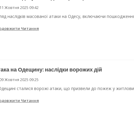
11 Жовтня 2025 09:42
 Одеси
ляд наслідків масованої атаки на Одесу, включаючи пошкодження 
ві локації для підвезення води
одовжити Читання
ака на Одещину: наслідки ворожих дій
09 Жовтня 2025 09:25
Одещині сталися ворожі атаки, що призвели до пожеж у житлових
одовжити Читання