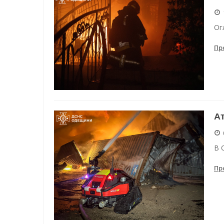
Енергетична підтримка для
Ог
Водопостачання в Одесі: но
Пр
Ат
В 
Пр