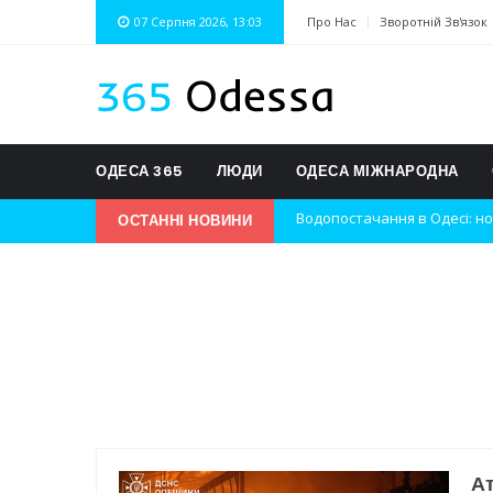
07 Серпня 2026, 13:03
Про Нас
Зворотній Зв'язок
ОДЕСА 365
ЛЮДИ
ОДЕСА МІЖНАРОДНА
ОСТАННІ НОВИНИ
Нічна атака на Одесу: наслі
Одеські хокеїсти тріумфуют
Інновації в техніці: Воркшо
Успіхи одеситів на європей
Новини з Зимової школи інс
Інтеграція ветеранів в укра
Ат
Нічна атака на Одесу: наслі