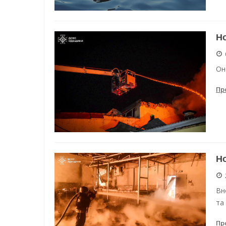
Но
Он
Пр
Но
Вн
та
Пр