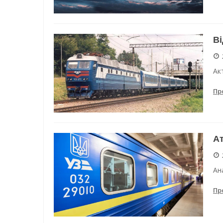
Ві
Ак
Пр
Ат
Ан
Пр