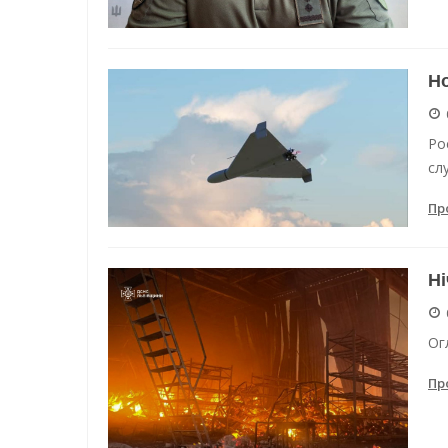
Но
Ро
сл
Пр
Ні
Ог
Пр