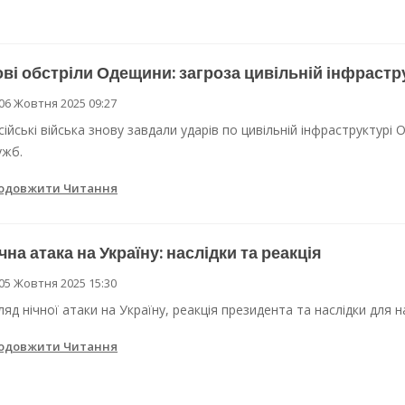
ві обстріли Одещини: загроза цивільній інфрастр
06 Жовтня 2025 09:27
сійські війська знову завдали ударів по цивільній інфраструктурі
ужб.
одовжити Читання
чна атака на Україну: наслідки та реакція
05 Жовтня 2025 15:30
ляд нічної атаки на Україну, реакція президента та наслідки для 
одовжити Читання