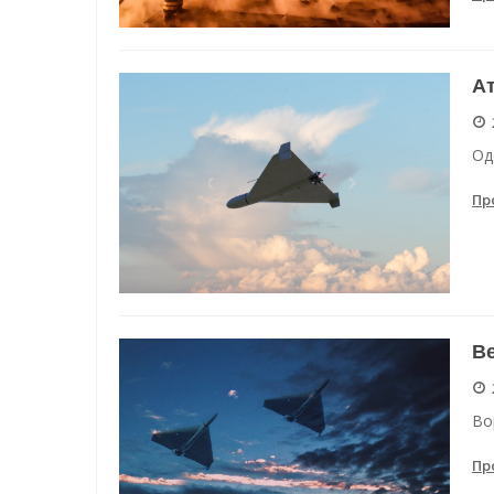
Ат
Од
Пр
Ве
Во
Пр