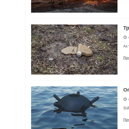
Тр
Ак
Пр
Оп
Ві
Пр